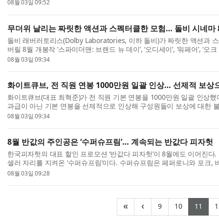
램프업(Ramp-up, 생산 안정화 및 생산량 확대) 과정...
08월 03일 09:52
무더위 날리는 짜릿한 액션과 스펙터클한 모험… 돌비 시네마 
돌비 래버러토리스(Dolby Laboratories, 이하 돌비)가 짜릿한 액
버릴 8월 개봉작 ‘스파이더맨: 브랜드 뉴 데이’, ‘오디세이’, ‘워페어’, ‘
이번 상영작은 돌비의 프리미엄 HDR 영상 기...
08월 03일 09:34
화이트큐브, 전 직원 연봉 1000만원 일괄 인상… 선제적 보
화이트큐브(대표 최혁준)가 전 직원 기본 연봉을 1000만원 일괄 인상했
과급이 아닌 기본 연봉을 선제적으로 인상해 구성원들이 보상에 대한 불
창출에 집중할 수 있도록 하기 위한 것으로, 성취 ...
08월 03일 09:34
8월 반값의 주인공은 ‘수퍼슈프림’… 계속되는 반값다 피자헛
한국피자헛의 대표 할인 프로모션 ‘반값다 피자헛’이 8월에도 이어진다.
셀러 자리를 지켜온 ‘수퍼슈프림’이다. 수퍼슈프림은 페퍼로니와 포크, 
채소를 더한 피자헛의 대표 클래식 메뉴다. 풍성...
08월 03일 09:28
(current)
(current
(cu
«
‹
9
10
11
1