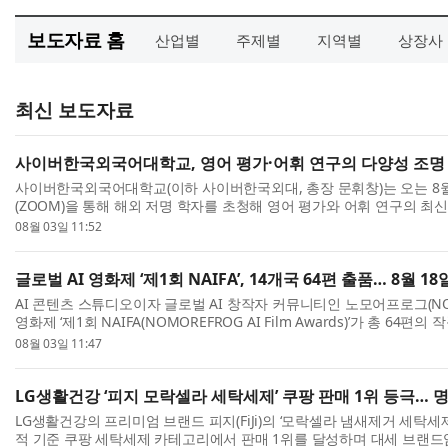
보도자료 홈
산업별
주제별
지역별
상장사
최신 보도자료
사이버한국외국어대학교, 영어 평가·어휘 연구의 다양성 조명
사이버한국외국어대학교(이하 사이버한국외대, 총장 문휘창)는 오는 8월 
(ZOOM)을 통해 해외 저명 학자를 초청해 영어 평가와 어휘 연구의 최
엄’을 개최한다고 밝혔다. 이번 콜로퀴엄은 미국 미...
08월 03일 11:52
글로벌 AI 영화제 ‘제1회 NAIFA’, 14개국 64편 출품… 8월 1
AI 콘텐츠 스튜디오이자 글로벌 AI 창작자 커뮤니티인 노모어프로그(NOM
영화제 ‘제1회 NAIFA(NOMOREFROG AI Film Awards)’​가 총 6
무리했다. 제1회 NAIFA에는 한국을 비롯해 미국, 독일, 캐나...
08월 03일 11:47
LG생활건강 ‘피지 모락셀라 세탁세제’ 쿠팡 판매 1위 등극… 
LG생활건강의 프리미엄 브랜드 피지(FiJi)의 ‘모락셀라 냄새제거 세탁세제 
적 기준 쿠팡 세탁세제 카테고리에서 판매 1위를 달성하며 대세 브랜드