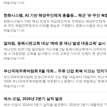
세제 코튼향 2.1L는 2024년 첫 출시 이후 약 2년 ...
08월 03일 11:42
한화시스템, AI 기반 해양무인체계 총출동… 해군 ‘유·무인 
한화시스템이 미래 ‘해상 전장의 게임체인저’로 주목받는 해양무인체계
유·무인 복합전투체계의 미래를 현실로 구현했다. 한화시스템은 부산 
(AI) 기반 유·무인 복합 전투체계 대(對)기뢰전’ 시...
08월 03일 11:33
알파팀, 동해시편교회 대상 ‘예배 중 재난 발생 대응교육’ 실시
재난안전 전문기업 알파팀은 지난 8월 2일 동해시편교회에서 교역자와 
생 시 대응방법’ 교육을 실시했다. 이번 교육은 다수의 인원이 한 공간
재난이 발생할 경우 교회 구성원들이 혼란을 줄이...
08월 03일 11:30
부산국제주류박람회 8월 개최… 주류 산업 회복 이끄는 ‘잔치’
부산국제주류박람회 운영사무국은 오는 8월 14일부터 16일까지 부산 벡스
‘2026 부산국제주류박람회’를 개최한다고 밝혔다. 이번 박람회는 ‘회복과
는 잔치’를 주제로 열린다. 침체된 주류산업에 새로운...
08월 03일 11:30
에쓰-오일, 2026년 2분기 실적 발표
에쓰-오일이 2026년 2분기 실적을 발표했다. 2026년 2분기 매출액은 1