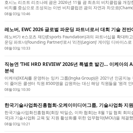
호시노 리조트 리조나레 괌은 2026년 11월 괌 최초의 비치클럽을 개
비치를 중심으로 조성되는 이번 비치클럽은 괌의 자연과 차모로(Chamor
콘텐츠를 선보이며 새로운 휴양 경험을 제안한다. 인...
08월 03일 10:46
레노버, EWC 2026 글로벌 파운딩 파트너로서 대회 기술 전반
레노버가 e스포츠 재단(Esports Foundation)과의 파트너십을 확대하고 ‘
운딩 파트너(Founding Partner)’로서 ‘리전(Legion)’ 게이밍 디바
다고 밝혔다. 올해 처음 파리에서 열린 EWC 2026은 세...
08월 03일 10:33
직능연 ‘THE HRD REVIEW’ 2026년 특별호 발간… 이케아
분석
이케아(IKEA)를 운영하는 잉카 그룹(Ingka Group)은 2021년 인공지능 챗
이 줄어든 콜센터 직원 8500명을 감원하는 대신 해당 직원들을 ‘원격
(advisor)’로 재훈련하고 신규 서비스를 개시했다. 그 결과,...
08월 03일 10:30
한국기술사업화진흥협회-오케이미디어그룹, 기술사업화 지원
한국기술사업화진흥협회(회장 박일순, 이하 협회)는 8월 1일 협회 회
국)과 기술사업화 교육 및 지원 활성화를 위한 업무협약(MOU)을 체결
오케이미디어그룹 최용국 대표이사와 협회 한상언 사...
08월 03일 10:21