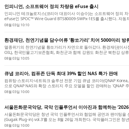
인피니언, 소프트웨어 정의 차량용 eFuse 출시
인피니언 테크놀로지스(코리아 대표이사 이승수)는 소프트웨어 정의 차량(
eFuse인 SPOC™ Wire Guard BTS80009-SWPx-1ES를 출시했다
제품은 SPI 인터페이스를 지원하며, 보호 기능이 내장된 하...
08월 03일 10:10
환경재단, 천연기념물 담수어류 ‘황쏘가리’ 치어 5000마리 방
멸종위기의 천연기념물 황쏘가리가 자연으로 돌아갔다. 환경재단(이사장 최
OIL), 한국민물고기보존협회, 화천군과 함께 강원도 화천군 북한강 상
가리’ 복원을 위한 치어 방류 활동을 성공적으로 ...
08월 03일 10:05
큐냅 코리아, 컴퓨존 단독 최대 39% 할인 NAS 특가 판매
컴퓨팅·스토리지·네트워크 솔루션 전문 기업 큐냅 코리아(QNAP Korea
으로 QNAP NAS와 확장 스토리지 주요 모델을 할인 판매하는 ‘QNAP
다. 이번 행사는 8월 1일부터 9월 30일까지 진행되며, ...
08월 03일 10:00
서울돈화문국악당, 국악 인플루언서 이아진과 함께하는 ‘2026 국
서울돈화문국악당은 청년 국악 인플루언서와 협업해 공연과 팬미팅을 선보
(Gugak Plug-in) vol.3’를 오는 8월 26일 개최한다. 국악플러그인
을 보다 친숙하고 다채롭게 경험할 수 있도록 기획된 서...
08월 03일 10:00