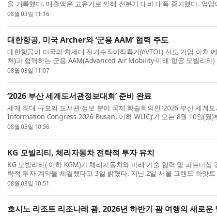
을 기록했다. 매출액은 고유가로 인해 전분기 대비 대폭 증가했다. 영
진 강세에도 불구하고 전분기에 발생한 일회성 재고 ...
08월 03일 11:16
대한항공, 미국 Archer와 ‘군용 AAM’ 협력 주도
대한항공이 미국의 차세대 전기수직이착륙기(eVTOL) 선도 기업 아처 에비에이
처)과 협력하는 군용 AAM(Advanced Air Mobility·미래 항공 모
고 있다. 해외에서 검증된 민간 기체 도입을 기반으로 ...
08월 03일 11:07
‘2026 부산 세계도서관정보대회’ 준비 완료
세계 최대 규모의 도서관·정보 분야 국제 학술회의인 ‘2026 부산 세계도서관정
Information Congress 2026 Busan, 이하 WLIC)’가 오는 8월 10
코(BEXCO)에서 개최된다. 국제도서관협회연맹(IFLA)이 ...
08월 03일 10:56
KG 모빌리티, 체리자동차 전략적 투자 유치
KG 모빌리티( 이하 KGM)가 체리자동차와 미래 기술 협력 및 파트너십 
략적 투자 계약을 체결했다고 3일 밝혔다. 지난 2일 서울 그랜드 하얏트
장을 위한 전략적 투자 계약 체결식’에는 KGM 곽재선...
08월 03일 10:51
호시노 리조트 리조나레 괌, 2026년 하반기 괌 여행의 새로운 