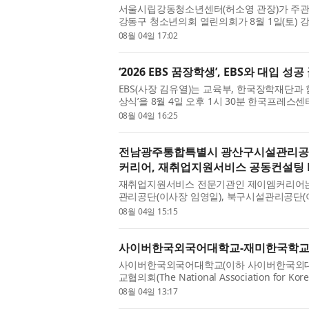
서울시립강동청소년센터(허소영 관장)가 주관한
강동구 청소년의회 열린의회가 8월 1일(토)
됐다. 강동구 청소년의회는 2016년을 시작으
08월 04일 17:02
활성화에 앞장서고 있으...
‘2026 EBS 꿈장학생’, EBS와 대입 성
EBS(사장 김유열)는 교육부, 한국장학재단과 함
상식’을 8월 4일 오후 1시 30분 한국프레스센
장학생’이란 이름으로 시작된 ‘EBS 꿈장학생’은
08월 04일 16:25
생을 배출했다. 선발 ...
전남광주통합특별시 광산구시설관리공
커리어, 재취업지원서비스 공동컨설팅 
재취업지원서비스 전문기관인 제이엠커리어
관리공단(이사장 임영일), 북구시설관리공단(
지원서비스 공동컨설팅 업무협약(MOU)’을 체
08월 04일 15:15
고용노동부의 재취업지원서...
사이버한국외국어대학교-재미한국학교협
사이버한국외국어대학교(이하 사이버한국외대,
교협의회(The National Association for Ko
예순)와 교류협력 양해각서(MOU) 및 교육협
08월 04일 13:17
측은 지난달 24일(금) 미...