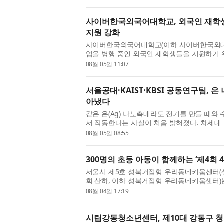
주최·주관한 ‘2026 Bootivation: P...
사이버한국외국어대학교, 외국인 재학생
지원 강화
사이버한국외국어대학교(이하 사이버한국외대,
업을 병행 중인 외국인 재학생들을 지원하기 
사이버한국외대 글로벌교육원은 지난달 25일(
08월 05일 11:07
생들의 한국 생활 정착...
서울공대·KAIST·KBSI 공동연구팀, 은
아냈다
같은 은(Ag) 나노촉매라도 전기를 만들 때와
서 작동한다는 사실이 처음 밝혀졌다. 차세대
로운 설계 원리가 제시된 것이다. 서울대학교
08월 05일 08:55
우 교수 연구팀은 KAIST ...
300명의 초등 아동이 함께하는 ‘제4회 
서울시 제5호 성북거점형 우리동네키움센터(
회 산하, 이하 성북거점형 우리동네키움센터)
와 함께하는 ‘제4회 4차산업 페스티벌’을 개
08월 04일 17:19
장과 동행연우회 김영태 ...
시립강동청소년센터, 제10대 강동구 청