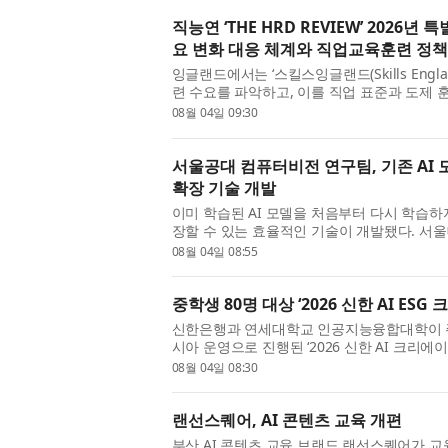
직능연 ‘THE HRD REVIEW’ 2026
요 변화 대응 체계와 직업교육훈련 정책
잉글랜드에서는 ‘스킬스잉글랜드(Skills Engl
련 수요를 파악하고, 이를 직업 표준과 도제 
체계에 연계하기 위한 정책적 노력을 강화하고 
08월 04일 09:30
산으로 국가직무능력...
서울공대 컴퓨터비전 연구팀, 기존 AI
확장 기술 개발
이미 학습된 AI 모델을 처음부터 다시 학습하지
장할 수 있는 효율적인 기술이 개발됐다. 
한보형 교수 연구팀은 LG AI연구원과 공동으
08월 04일 08:55
합 구조(Mixture-of-Exp...
중학생 80명 대상 ‘2026 신한 AI ES
신한은행과 연세대학교 인공지능융합대학이 
시아 운영으로 진행된 ‘2026 신한 AI 크리에이
지 3일간 연세대학교 신촌캠퍼스에서 성황리에
08월 04일 08:30
털 교육 기회가 부족한 중...
랜선스퀘어, AI 콘텐츠 교육 개편
부산 AI 콘텐츠 교육 브랜드 랜선스퀘어가 교