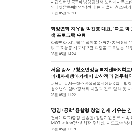
시립인터넷중독예방상담센터 보라매사무소(이
인터넷중독예방상담센터)는 서울시 청소년의 
지털미디어 문화 조성을 위해 ‘디지털 윤리의식
08월 05일 16:43
개최한다. 이번 공모전은 서...
화양연화 치유팜 박진홍 대표, ‘학교 밖
색 프로그램 수료
화양연화 치유팜은 박진홍 대표가 지난 8월 
밖 교육활동 지도사’ 2급 과정을 교육받는 2
프로그램’​을 성공적으로 수료했다고 밝혔다.
08월 05일 14:24
번 프로그램은 초중...
서울 강서구청소년상담복지센터&학교
피제과제빵아카데미 발산점과 업무협약
서울시 강서구청소년상담복지센터&학교밖청소
청소년의 심리·정서적 지원과 진로 탐색 및 
제빵아카데미 발산점(대표이사 이서욱)과 협업
08월 05일 11:22
기 청소년 지원을 위한 협력 ...
‘경영+공학’ 융합형 창업 인재 키우는 
건국대학교(총장 원종필) 창업지원본부 소
‘MOTivation’(학생회장 우채빈, 지도교수
차원’(학생회장 김용진, 지도교수 김원준), 
08월 05일 11:19