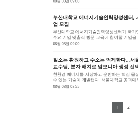
밝혔다. 최근 채용 시장에서 생성형 AI를 활
08월 03일 09:00
자들 사이에서는 ‘AI...
부산대학교 에너지기술인력양성센터, 기
업 모집
부산대학교 에너지기술인력양성센터가 국가인
수요 기업 맞춤식 방문 교육에 참여할 기업을
인력공단이 후원하는 이번 기업 맞춤식 강좌는 
08월 03일 09:00
해 진행되는 출장 맞춤형...
질소는 환원하고 수소는 억제한다…서
교수팀, 분자 배치로 암모니아 생성 선
친환경 에너지를 저장하고 운반하는 핵심 물
수 있는 기술이 개발됐다. 서울대학교 공과대
구팀은 암모니아를 만드는 과정에서 방해가 되
08월 03일 08:55
모니아를 만드는 질소 ...
(curren
(cu
1
2