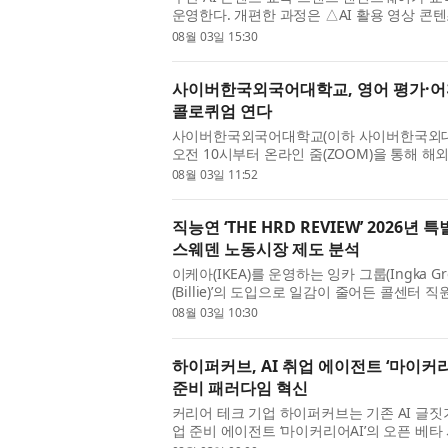
운영한다. 개편한 과정은 △AI 활용 영상 콘텐츠
마케팅 세 가지다. 각 과정은 4회기, 회당 4
08월 03일 15:30
라 회차를 줄이거나 늘...
사이버한국외국어대학교, 영어 평가·어
콜로퀴엄 연다
사이버한국외국어대학교(이하 사이버한국외대, 총
오전 10시부터 온라인 줌(ZOOM)을 통해 해
어휘 연구의 최신 흐름을 조망하는 ‘영어학부 
08월 03일 11:52
번 콜로퀴엄은 미국 미...
직능연 ‘THE HRD REVIEW’ 2026
스웨덴 노동시장 제도 분석
이케아(IKEA)를 운영하는 잉카 그룹(Ingka G
(Billie)’의 도입으로 일감이 줄어든 콜센터 
원들을 ‘원격 인테리어 디자인 어드바이저(adv
08월 03일 10:30
개시했다. 그 결과,...
하이퍼커브, AI 취업 에이전트 ‘마이커리
준비 패러다임 혁신
커리어 테크 기업 하이퍼커브는 기존 AI 글짓
업 준비 에이전트 ‘마이커리어AI’의 오픈 베