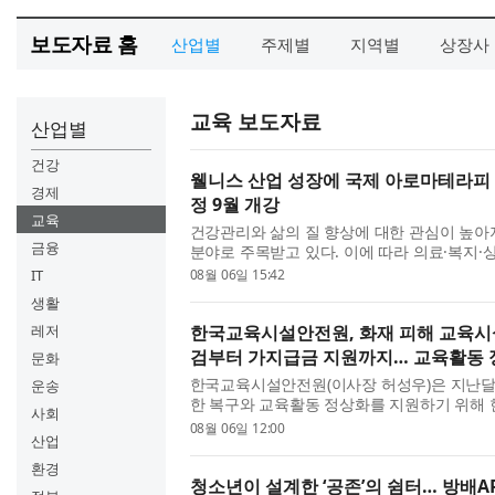
보도자료 홈
산업별
주제별
지역별
상장사
교육 보도자료
산업별
건강
웰니스 산업 성장에 국제 아로마테라피 교
경제
정 9월 개강
교육
건강관리와 삶의 질 향상에 대한 관심이 높아
금융
분야로 주목받고 있다. 이에 따라 의료·복지·
수 있는 전문 교육에 대한 관심도 함께 커지
IT
08월 06일 15:42
로 배우려는 수요 역...
생활
레저
한국교육시설안전원, 화재 피해 교육시설
검부터 가지급금 지원까지… 교육활동 
문화
한국교육시설안전원(이사장 허성우)은 지난달
운송
한 복구와 교육활동 정상화를 지원하기 위해 
사회
대응에 나섰다고 밝혔다. 허성우 한국교육시설
08월 06일 12:00
산업
육시설을 직접 방문해 ...
환경
청소년이 설계한 ‘공존’의 쉼터… 방배A