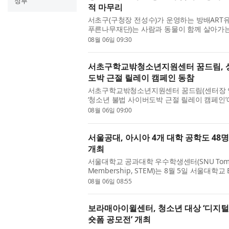
정부
적 마무리
서초구(구청장 전성수)가 운영하는 방배ART유
푸른나무재단)는 사람과 동물이 함께 살아가는 
술 사회공헌 프로젝트 ‘뚝딱공작소’를 성공적으
08월 06일 09:30
소년이 지역사회 문제...
서초구학교밖청소년지원센터 꿈드림, 
도박 근절 릴레이 캠페인 동참
서초구학교밖청소년지원센터 꿈드림(센터장 
‘청소년 불법 사이버도박 근절 릴레이 캠페인’
방배ART유스센터로부터 다음 주자로 지목받아
08월 06일 09:00
소년 사이버도박은 ‘도박...
서울공대, 아시아 4개 대학 공학도 48명 참여 
개최
서울대학교 공과대학 우수학생센터(SNU Tomorro
Membership, STEM)는 8월 5일 서울대학교 BK
개회식을 개최했다. 이번 프로그램에는 서울대
08월 06일 08:55
기술대학교 10명, 도쿄대학교 9명, 싱가포르..
보라매아이윌센터, 청소년 대상 ‘디지털
숏폼 공모전’ 개최