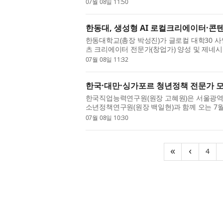
엔테이션(5월 16일)과 오피스스킬업 챌린지 과정
07월 08일 11:50
국립인천대학교 송도캠퍼...
한동대, 생성형 AI 로컬크리에이터·콘
한동대학교(총장 박성진)가 글로컬 대학30 사업
츠 크리에이터 전문가(창업가) 양성 및 제네시
는 지역 청년과 지역민을 대상으로 생성형 AI
07월 08일 11:32
업으로 잇는 사업...
한국·대만·싱가포르 청년정책 전문가 모
한국직업능력연구원(원장 고혜원)은 서울광역
소년정책연구원(원장 백일현)과 함께 오는 7월 
DDP(동대문디자인플라자) 컨퍼런스홀에서 ‘
07월 08일 10:30
국제포럼에서 김기헌 한국...
(cu
«
‹
4