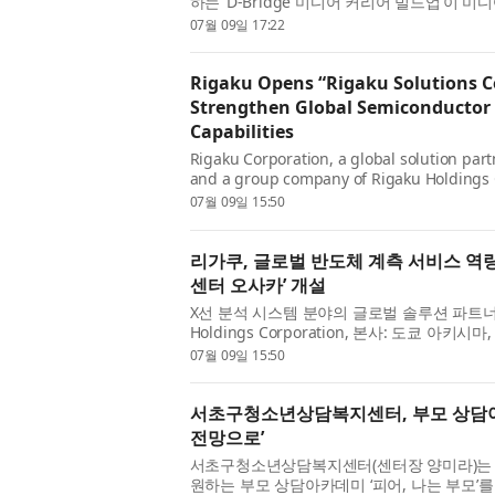
하는 ‘D-Bridge 미디어 커리어 빌드업’이 
상으로 한 2026년 교육생 모집을 완료했다.
07월 09일 17:22
량을 갖춘 인재를 양성...
Rigaku Opens “Rigaku Solutions C
Strengthen Global Semiconductor 
Capabilities
Rigaku Corporation, a global solution part
and a group company of Rigaku Holdings 
Akishima, Tokyo; CEO: Jun Kawakami; “Rig
07월 09일 15:50
Solutions Center Osaka (RSC-Osaka) at ...
리가쿠, 글로벌 반도체 계측 서비스 역량
센터 오사카’ 개설
X선 분석 시스템 분야의 글로벌 솔루션 파트너
Holdings Corporation, 본사: 도쿄 아
인 리가쿠(Rigaku Corporation)가 일본
07월 09일 15:50
사카(Rigaku Solutions Center ...
서초구청소년상담복지센터, 부모 상담아
전망으로’
서초구청소년상담복지센터(센터장 양미라)는 
원하는 부모 상담아카데미 ‘피어, 나는 부모’