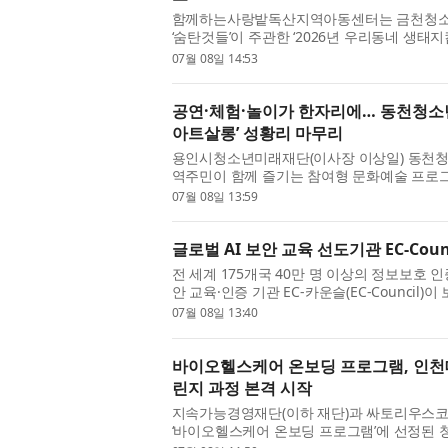
함께하는사랑밭독산지역아동센터는 금천청소
‘숨탄것들’이 주관한 ‘2026년 우리동네 생태지
월 30일 성공적으로 마무리했다고 밝혔다. 
07월 08일 14:53
생태 환경을 배우고, 직...
공연·체험·놀이가 한자리에… 동천청소
아트살롱’ 성황리 마무리
용인시청소년미래재단(이사장 이상일) 동천청
역주민이 함께 즐기는 참여형 문화예술 프로그
성황리에 개최했다. 이번 행사는 공연과 체험,
07월 08일 13:59
화축제로 마련됐으며,...
글로벌 AI 보안 교육 선도기관 EC-Coun
전 세계 175개국 40만 명 이상의 정보보호
안 교육·인증 기관 EC-카운슬(EC-Council
로 국내에 들여온다. EC-카운슬은 윤리적 해킹 자격증 
07월 08일 13:40
Hacker)’로 알려진 기관으...
바이오헬스케어 온보딩 프로그램, 인
린지 과정 본격 시작
지속가능경영재단(이하 재단)과 싸토리우스
‘바이오헬스케어 온보딩 프로그램’에 선정된 청