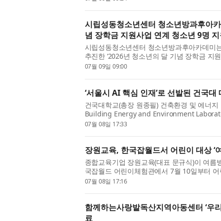
하며 특수교육 기...
시립성동청소년센터 청소년방과후아카데미
념 장학금 지원사업 연계 청소년 9명 
시립성동청소년센터 청소년방과후아카데미는
추진한 ‘2026년 청소년의 달 기념 장학금 지
장학생으로 선정되는 성과를 거뒀다. 이번 
07월 09일 09:00
학업 의욕을 높이고 꿈과 ...
‘서울시 AI 핵심 인재’로 선발된 건국
건국대학교(총장 원종필) 건축환경 및 에너지
Building Energy and Environment Labo
석박통합과정생이 서울장학재단이 주관하는 ‘2
07월 08일 17:33
사과정 장학생으로 선정됐...
장원교육, 한국잡월드서 어린이 대상 ‘
종합교육기업 장원교육(대표 문규식)이 여름방
국잡월드 어린이체험관에서 7월 10일부터 어
름방학 이벤트’를 진행한다. 장원교육은 한
07월 08일 17:16
‘HI스토리 TV 체험실’을 ...
함께하는사랑밭독산지역아동센터 ‘우리
료