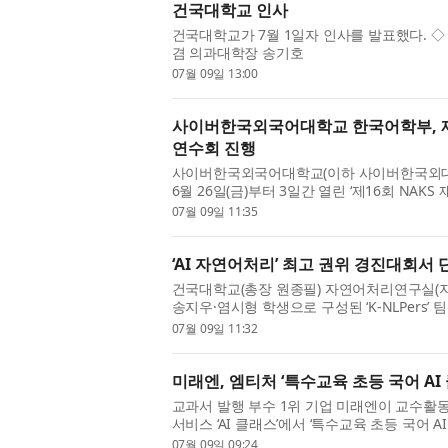
건국대학교 인사
건국대학교가 7월 1일자 인사를 발표했다. 
겸 의과대학장 송기호
07월 09일 13:00
사이버한국외국어대학교 한국어학부, 
연수회 진행
사이버한국외국어대학교(이하 사이버한국외대,
6월 26일(금)부터 3일간 열린 ‘제16회 NA
육과정 기획과 강의를 성공적으로 진행했다고
07월 09일 11:35
국학교협의회(이하 NAKS...
‘AI 자연어처리’ 최고 권위 경진대회서
건국대학교(총장 원종필) 자연어처리연구실(
송지우·염시형 학생으로 구성된 ‘K-NLPers’
대회인 ‘SemEval-2026 Task 7’에서 단답형(Sho
07월 09일 11:32
세계 2위, 객관식(Multi...
미래엔, 엠티처 ‘특수교육 초등 국어 AI 
교과서 발행 부수 1위 기업 미래엔이 교수활
서비스 ‘AI 클래스’에서 ‘특수교육 초등 국어 A
오픈했다. 지난해 3~4학년 콘텐츠를 선보인 데
07월 09일 09:24