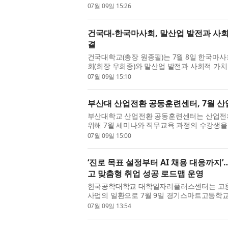
성공적으로 마무리했다고 밝혔다. 2026 가족
07월 09일 15:26
으로 진행된 ‘피어, ...
건국대-한국마사회, 말산업 발전과 사회
결
건국대학교(총장 원종필)는 7월 8일 한국마
회(회장 우희종)와 말산업 발전과 사회적 가치
결했다. 이번 협약은 양 기관이 말산업을 기
07월 09일 15:10
실현에 기여하고, 말 수...
부산대 산업전환 공동훈련센터, 7월 산
부산대학교 산업전환 공동훈련센터는 산업전
위해 7월 세미나와 직무교육 과정의 수강생을
용노동부와 한국산업인력공단이 지원하는 
07월 09일 15:00
공동훈련센터 사업의 일환...
‘진로 목표 설정부터 AI 채용 대응까지
고 맞춤형 취업 성공 로드맵 운영
한국공학대학교 대학일자리플러스센터는 고용
사업의 일환으로 7월 9일 경기스마트고등학교에
고맞고 목표설정 및 취업전략 수립 프로그램’을
07월 09일 13:54
형 고용서비스 이번 프로그...