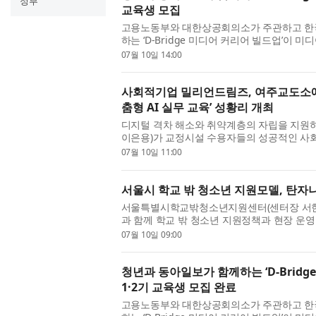
정부
교육생 모집
고용노동부와 대한상공회의소가 주관하고 한국
하는 ‘D-Bridge 미디어 커리어 빌드업’이
대상으로 3기·4기 교육생을 모집한다. ‘D-Bri
07월 10일 14:00
미래내일 일경험 사업 ...
사회적기업 밀리언드림즈, 여주교도소에
춤형 AI 실무 교육’ 성황리 개최
디지털 격차 해소와 취약계층의 자립을 지원
이은용)가 교정시설 수용자들의 성공적인 사회 
육을 선보였다. 밀리언드림즈는 지난 9일 경
07월 10일 11:00
상으로 디지털 역량 강화...
서울시 학교 밖 청소년 지원모델, 탄자
서울특별시학교밖청소년지원센터(센터장 서현철
과 함께 학교 밖 청소년 지원정책과 현장 운
진행했다. 이날 방문은 ‘KOICA 탄자니아 학
07월 10일 09:00
(2022-2027)’의 공무원 ...
청년과 동아일보가 함께하는 ‘D-Bridge
1·2기 교육생 모집 완료
고용노동부와 대한상공회의소가 주관하고 한국