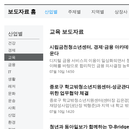
보도자료 홈
산업별
주제별
지역별
상장사
교육 보도자료
산업별
건강
시립금천청소년센터, 경제·금융 아카데
경제
운다
교육
디지털 금융 서비스의 이용이 일상화되면서 
금융
이해를 바탕으로 합리적인 금융 의사결정 능력
제로 떠오르고 있다. 이에 시립금천청소년센터
IT
07월 10일 14:50
오뱅크, 넥슨과 함께 청...
생활
레저
종로구 학교밖청소년지원센터-성균관대 
위한 업무협약 체결
문화
종로구 학교밖청소년지원센터(센터장 김은경
운송
재양성사업단(단장 박형준)과 지역 내 학교 
사회
전망 강화를 위한 업무협약을 체결했다고 밝혔
07월 10일 14:20
산업
상호 협력체계를 구축함...
환경
청년과 동아일보가 함께하는 ‘D-Bridge