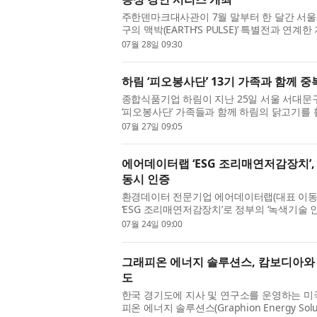
주한덴마크대사관이 7월 말부터 한 달간 서울
구의 맥박(EARTH’S PULSE)’ 특별전과 
다. ‘지구의 맥박’은 대사관이 협력 기관으로 
07월 28일 09:30
강연 시리즈를 통해 전시...
하림 ‘피오봉사단’ 13기 가족과 함께 
종합식품기업 하림이 지난 25일 서울 서대문
‘피오봉사단’ 가족들과 함께 하림의 닭고기를
혔다. ‘피오봉사단’은 하림 임직원과 소비자 
07월 27일 09:05
치를 실천하는 환경 ...
에어데이터랩 ‘ESG 조리매연저감장치’
동시 인증
환경데이터 전문기업 에어데이터랩(대표 이동
‘ESG 조리매연저감장치’로 정부의 ‘녹색기술 
획득했다고 24일 밝혔다. 이번 인증은 ‘기후
07월 24일 09:00
기본법’ 제60조에...
그래피온 에너지 솔루션스, 캄보디아와 
도
한국 경기도에 지사 및 연구소를 운영하는 미
피온 에너지 솔루션스(Graphion Energy So