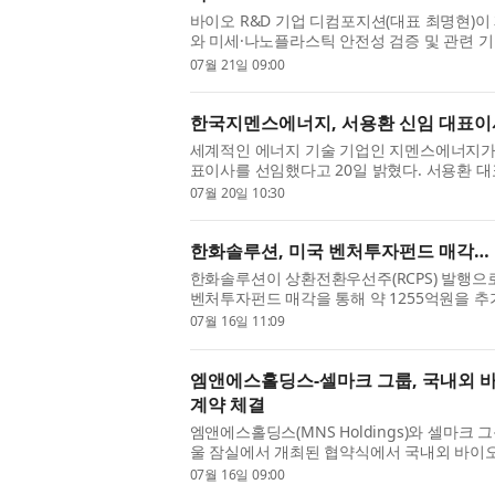
바이오 R&D 기업 디컴포지션(대표 최명현)이
와 미세·나노플라스틱 안전성 검증 및 관련 
다고 밝혔다. 디컴포지션은 광화학 바이오센
07월 21일 09:00
평가하는 기술을 보유한 ...
한국지멘스에너지, 서용환 신임 대표이
세계적인 에너지 기술 기업인 지멘스에너지가
표이사를 선임했다고 20일 밝혔다. 서용환
의 사업을 총괄하며 회사의 성장 전략을 주도할
07월 20일 10:30
관계자 및 업계 선도 기...
한화솔루션, 미국 벤처투자펀드 매각…
한화솔루션이 상환전환우선주(RCPS) 발행으로
벤처투자펀드 매각을 통해 약 1255억원을 
자구안을 신속히 추진했고, 신용평가사들은 이
07월 16일 11:09
에서 한화솔루션의 신용등...
엠앤에스홀딩스-셀마크 그룹, 국내외 바
계약 체결
엠앤에스홀딩스(MNS Holdings)와 셀마크 그룹(C
울 잠실에서 개최된 협약식에서 국내외 바이
연료 공급망 구축을 위한 우드칩 및 바이오매
07월 16일 09:00
다고 밝혔다. 이번 본계약...