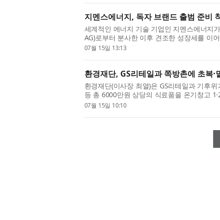
지멘스에너지, 독자 브랜드 출범 준비 
세계적인 에너지 기술 기업인 지멘스에너지가 지난
AG)로부터 분사한 이후 견조한 성장세를 이어
한 준비에 본격 착수한다. 이번 결정은 지멘
07월 15일 13:13
한 라이선스 계약에 따른 ...
환경재단, GS리테일과 쪽방촌에 초복·
환경재단(이사장 최열)은 GS리테일과 기후위
등 총 6000만원 상당의 식료품을 온기창고 1
말복 두 차례에 걸쳐 진행되는 이번 나눔은 
07월 15일 10:10
돕기 위해 기획됐다. 지...