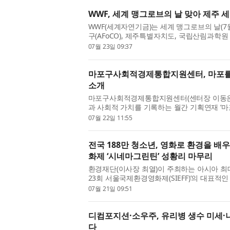
WWF, 세계 맹그로브의 날 맞아 제주
WWF(세계자연기금)는 세계 맹그로브의 날(7
구(AFoCO), 제주특별자치도, 국립산림과학
주 세미맹그로브숲 보전을 위한 네트워크를 
07월 23일 09:37
다고 밝혔다. 이번 협력은 제...
마포구사회적경제통합지원센터, 마포를 
소개
마포구사회적경제통합지원센터(센터장 이동은
과 사회적 가치를 기록하는 월간 기획연재 ‘마
로 서울 마포구에서 활동하는 민트협동조합(이사
07월 22일 11:55
년 설립된 민트협동조합...
전국 188만 청소년, 영화로 환경을 배
화제 ‘시네마그린틴’ 성황리 마무리
환경재단(이사장 최열)이 주최하는 아시아 최대
23회 서울국제환경영화제(SIEFF)’의 대표
‘시네마그린틴’이 전국적인 관심 속에 성황리 
07월 21일 09:51
기후위기 시대에 발맞...
디컴포지션·소우주, 유리병 생수 미세·
다