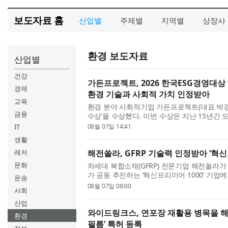
보도자료 홈
산업별
주제별
지역별
상장사
환경 보도자료
산업별
건강
가든프로젝트, 2026 한국ESG경영대상 
경제
환경 기술과 사회적 가치 인정받아
교육
환경 분야 사회적기업 가든프로젝트(대표 박경복
금융
수상’을 수상했다. 이번 수상은 지난 15년간 
교육 등 다양한 분야에서 축적해 온 사회적 
IT
08월 07일 14:41
평가받은 결과다. 가든...
생활
레저
해전쏠라, GFRP 기술력 인정받아 ‘혁신
문화
차세대 복합소재(GFRP) 전문기업 해전쏠라가
가 공동 추진하는 ‘혁신프리미어 1000’ 기업에
운송
혁신성과 성장 가능성이 높은 중소·중견기업을
08월 07일 08:00
사회
하는 정부 대표 기업 육...
산업
와이드링크스, 연포장 재활용 병목을 해
환경
필름’ 특허 등록