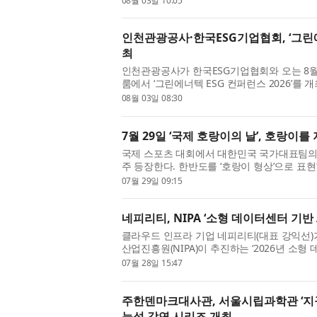
08월 03일 10:05
활동을 성공적으로 ...
인천관광공사·한국ESG기업협회, ‘그린에너
최
인천관광공사가 한국ESG기업협회와 오는 8월
룸에서 ‘그린에너텍 ESG 컨퍼런스 2026’를
인천광역시가 주최하고 인천관광공사와 한국E
08월 03일 08:30
대표 탄소중립·신재생에너지...
7월 29일 ‘국제 호랑이의 날’, 호랑이
국제 스포츠 대회에서 대한민국 국가대표팀의
주 등장한다. 한반도를 ‘호랑이 형상’으로 표
속에서 오랫동안 친숙한 존재였다. 설화와 민
07월 29일 09:15
하는 동물로 등장했고,...
네피리티, NIPA ‘소형 데이터센터 기반
클라우드 인프라 기업 네피리티(대표 강익선
산업진흥원(NIPA)이 추진하는 ‘2026년 소형
성장지원사업’의 주관기관으로 최종 선정됐다고
07월 28일 15:47
한 이번 공모에서 네피리...
주한덴마크대사관, 서울시립과학관 ‘지구
능성 강연 시리즈 개최