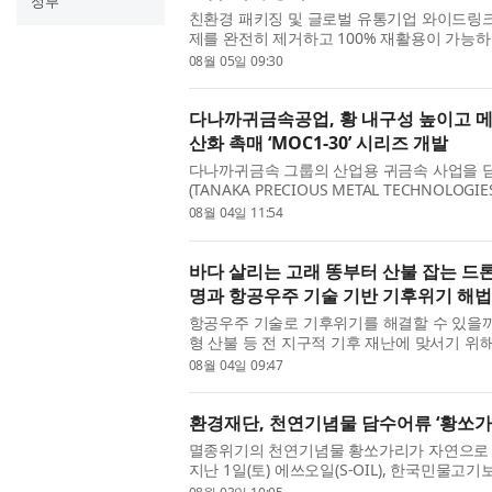
정부
친환경 패키징 및 글로벌 유통기업 와이드링크
제를 완전히 제거하고 100% 재활용이 가능하
패키징 필름, 이의 제조방법 및 상기 필름을 
08월 05일 09:30
이번 특허는 우레탄이나...
다나까귀금속공업, 황 내구성 높이고 메탄
산화 촉매 ‘MOC1-30’ 시리즈 개발
다나까귀금속 그룹의 산업용 귀금속 사업을
(TANAKA PRECIOUS METAL TECHNOLOGIE
표이사 사장: 다나카 코이치로, 이하 TANAKA
08월 04일 11:54
높은 정화 성능을 유지하는 메탄 산화...
바다 살리는 고래 똥부터 산불 잡는 드론
명과 항공우주 기술 기반 기후위기 해법
항공우주 기술로 기후위기를 해결할 수 있을까.
형 산불 등 전 지구적 기후 재난에 맞서기 위해
시작했다. 환경재단(이사장 최열)은 지난 7월
08월 04일 09:47
서 진행한 ‘2026 기...
환경재단, 천연기념물 담수어류 ‘황쏘가리
멸종위기의 천연기념물 황쏘가리가 자연으로 
지난 1일(토) 에쓰오일(S-OIL), 한국민물고
천군 북한강 상류 일대에서 천연기념물 ‘한강의