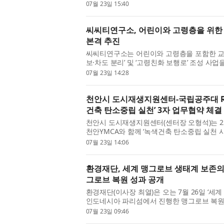
태계 조성과 지속 가능한 교통수단 개발을 위
07월 23일 15:40
스트먼트(GenRich Investm...
씨씨티연구소, 어린이와 고령층을 위한 
본격 추진
씨씨티연구소는 어린이와 고령층을 포함한 교
보·차도 분리’ 및 ‘고령친화 보행로’ 조성 사
업은 어린이와 고령층 등 모든 세대가 체감할
07월 23일 14:28
목표로 하고 있다...
천안시 도시재생지원센터-국립공주대 RI
건축 탄소중립 실천’ 3자 업무협약 체결
천안시 도시재생지원센터(센터장 오형석)는 22
천안YMCA와 함께 ‘녹색건축 탄소중립 실천 
한 3자 업무협약(MOU)을 체결하고 유관기관
07월 23일 14:06
협약 및 간담회는 시민과 학...
환경재단, 세계 맹그로브 생태계 보존의
그로브 복원 성과 공개
환경재단(이사장 최열)은 오는 7월 26일 ‘세
인도네시아 파리섬에서 진행한 맹그로브 복원 
맹그로브 생태계 보존의 날’은 맹그로브 생태
07월 23일 09:46
노력을 촉구하기 ...