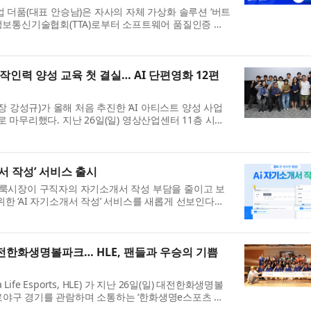
업 더품(대표 안승남)은 자사의 자체 가상화 솔루션 ‘버트
이 한국정보통신기술협회(TTA)로부터 소프트웨어 품질인증 최
 획득했다고 밝혔다. GS인증은 국제 표준(ISO/IEC)을
작인력 양성 교육 첫 결실… AI 단편영화 12편
강성규)가 올해 처음 추진한 ‘AI 아티스트 양성 사업
로 마무리했다. 지난 26일(일) 영상산업센터 11층 시사
서는 5주간의 교육 과정을 통해 완성된 AI 단편영화
서 작성’ 서비스 출시
벼룩시장이 구직자의 자기소개서 작성 부담을 줄이고 보
위한 ‘AI 자기소개서 작성’ 서비스를 새롭게 선보인다고
소개서 작성 서비스는 구직자가 이력서에 입력한 기본정보
한화생명볼파크… HLE, 팬들과 우승의 기쁨
ife Esports, HLE) 가 지난 26일(일) 대전한화생명볼
로야구 경기를 관람하며 소통하는 ‘한화생명e스포츠 데
는 ‘e스포츠’와 ‘프로야구’라는 종목 간 협업의 의의를 지