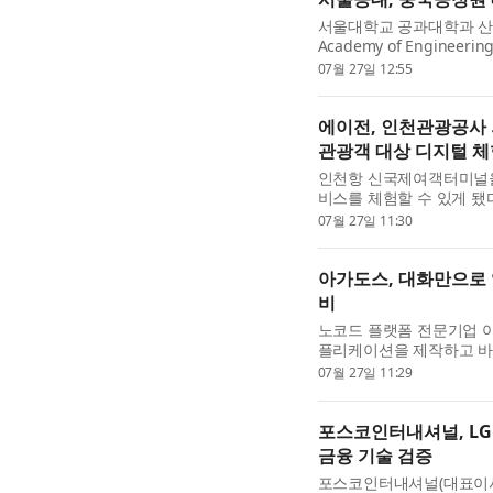
서울대학교 공과대학과 산업 
Academy of Enginee
인재양성 협력 방안을 논
07월 27일 12:55
부총장인 당리신(唐立新) 교
에이전, 인천관광공사 
관광객 대상 디지털 체
인천항 신국제여객터미널을 
비스를 체험할 수 있게 됐
트업파크가 추진하는 ‘202
07월 27일 11:30
광공사가 운영하는 인...
아가도스, 대화만으로 업
비
노코드 플랫폼 전문기업 
플리케이션을 제작하고 바로
준비하고 있다. 아가도스의
07월 27일 11:29
능을 자연어로 입력하면...
포스코인터내셔널, LG 
금융 기술 검증
포스코인터내셔널(대표이사 사