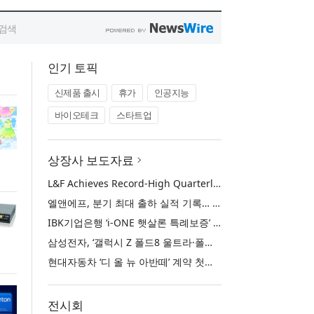
인기 토픽
신제품 출시
휴가
인공지능
바이오테크
스타트업
상장사 보도자료
L&F Achieves Record-High Quarterly Shipments, Begins LFP Supply for North American ESS in Q3 Advancing its Two-Track NCM and LFP Growth Strategy
엘앤에프, 분기 최대 출하 실적 기록… 3분기 북미 ESS향 LFP 공급 착수 NCM+LFP ‘2-Track’ 성장 전략 실현
IBK기업은행 ‘i-ONE 햇살론 특례보증’ 출시
삼성전자, ‘갤럭시 Z 폴드8 울트라·폴드8·플립8’과 ‘갤럭시 워치 울트라2·워치9’ 국내 공식 출시
현대자동차 ‘디 올 뉴 아반떼’ 계약 첫날 1만 대 돌파
전시회