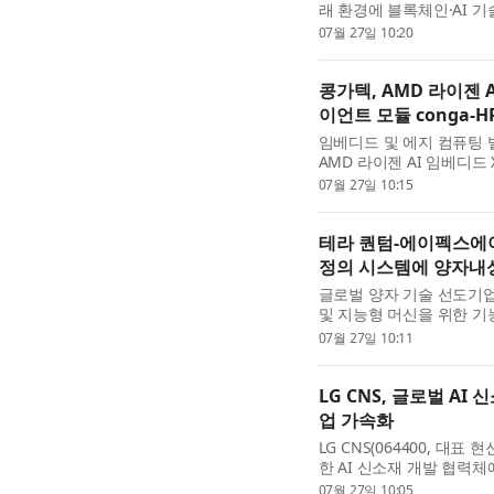
래 환경에 블록체인·AI 기
했다. 포스코인터내셔널은
07월 27일 10:20
·정산 업무를 보다 효율...
콩가텍, AMD 라이젠 A
이언트 모듈 conga-H
임베디드 및 에지 컴퓨팅 빌
AMD 라이젠 AI 임베디드
사이즈 C 모듈 ‘conga-
07월 27일 10:15
인 ‘에이레디.COM(aReady.
테라 퀀텀-에이펙스에
정의 시스템에 양자내
글로벌 양자 기술 선도기업 
및 지능형 머신을 위한 
업 에이펙스에이아이(Ape
07월 27일 10:11
과 클라우드 기반 제어 시..
LG CNS, 글로벌 AI
업 가속화
LG CNS(064400, 대
한 AI 신소재 개발 협력체
의 AX 지원을 본격화한다. L
07월 27일 10:05