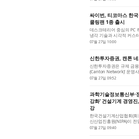
벌 협력체 ‘AI 머티리...
싸이번, 티코마스 한국
쿨링팬 1종 출시
데스크테리어 중심의 PC 
냉각 기술과 시각적 커스터
(TCOMAS)’를 한국 시
07월 27일 10:00
제품은 360mm 일체형 수
신한투자증권, 캔톤 
신한투자증권은 규제 금융
(Canton Network)’ 
27일 밝혔다. 이번 투자는 
07월 27일 09:52
전문 펀드인 a16z crypto..
과학기술정보통신부·정
강화’ 건설기계 경영진,
강
한국건설기계산업협회(회장
신산업진흥원(NIPA)이 전
더 교육’ 1차를 지난 7월
07월 27일 09:40
다고 밝혔다. 건설기계업..