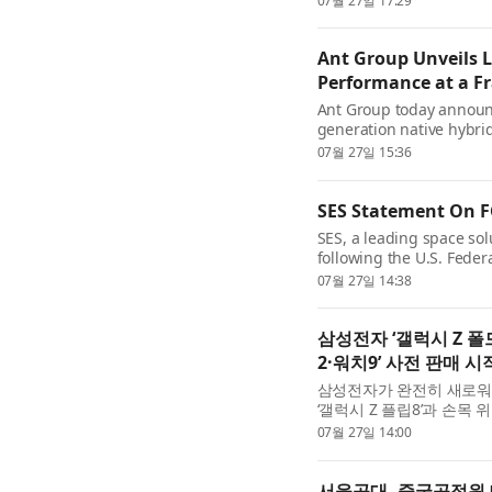
07월 27일 17:29
닌 행사로, ‘한화생명e...
Ant Group Unveils Li
Performance at a Fr
Ant Group today announc
generation native hybr
specifically for product
07월 27일 15:36
rapid response capabilitie
SES Statement On F
SES, a leading space so
following the U.S. Fede
Upper C-band Report & 
07월 27일 14:38
band available in the co
삼성전자 ‘갤럭시 Z 폴
2·워치9’ 사전 판매 시
삼성전자가 완전히 새로워진 폴
‘갤럭시 Z 플립8’과 손목 
전 판매를 7월 28일부터 
07월 27일 14:00
‘갤럭시 Z ...
서울공대, 중국공정원 