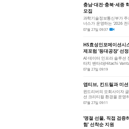
충남·대전·충북·세종 학
모집
과학기술정보통신부가 주
너스가 운영하는 ‘2026 
로보틱스 챌린지’가 오는 
07월 27일 09:37
가 학생을 모집한다. ...
HS효성인포메이션시스
제포럼 ‘등대공장’ 선정
AI·데이터 인프라 솔루션
타치 밴타라(Hitachi Va
조시설이 세계경제포럼(WEF)
07월 27일 09:19
등대공장은 AI와 로보틱스 .
앱티브, 킨드릴과 미션
윈드리버의 모회사이자 글로벌
션 크리티컬 환경을 운영
티컬 엔터프라이즈 IT 서비
07월 27일 09:11
앱티브는 고객 경험과 ...
‘명절 선물, 직접 검증
험’ 선착순 지원