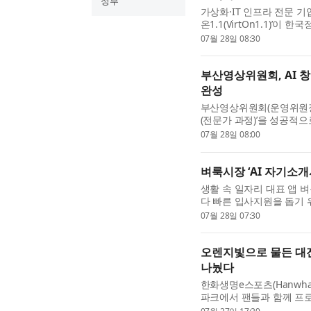
정부
가상화·IT 인프라 전문 기
온1.1(VirtOn1.1)’
고 등급인 GS인증 1등급을
07월 28일 08:30
기반으로 소프트웨어의...
부산영상위원회, AI 창
완성
부산영상위원회(운영위원장 
(전문가 과정)’을 성공적으
실에서 열린 작품 상영회에
07월 28일 08:00
12편이 처음 공개됐다. ...
벼룩시장 ‘AI 자기소개
생활 속 일자리 대표 앱 
다 빠른 입사지원을 돕기 
28일 밝혔다. AI 자기
07월 28일 07:30
를 바탕으로 AI가 자기...
오렌지빛으로 물든 대전
나눴다
한화생명e스포츠(Hanwha L
파크에서 팬들과 함께 프
이’를 진행했다. 이번 행사