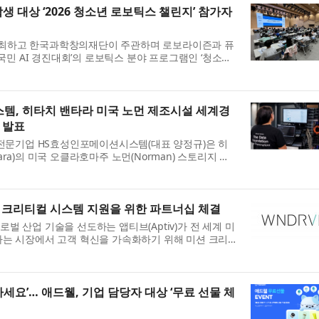
생 대상 ‘2026 청소년 로보틱스 챌린지’ 참가자
최하고 한국과학창의재단이 주관하며 로보라이즌과 퓨
전국민 AI 경진대회’의 로보틱스 분야 프로그램인 ‘청소년
8월부터 세종·충주·천안에서 호서권 예선을 개최하고 참
템, 히타치 밴타라 미국 노먼 제조시설 세계경
 발표
 전문기업 HS효성인포메이션시스템(대표 양정규)은 히
ntara)의 미국 오클라호마주 노먼(Norman) 스토리지 제
의 ‘등대공장(Lighthouse)’으로 선정됐다고 밝혔다.
..
 크리티컬 시스템 지원을 위한 파트너십 체결
 산업 기술을 선도하는 앱티브(Aptiv)가 전 세계 미
하는 시장에서 고객 혁신을 가속화하기 위해 미션 크리
스 기업 킨드릴(Kyndryl)과 전략적 협업을 체결했다.
하세요’… 애드웰, 기업 담당자 대상 ‘무료 선물 체