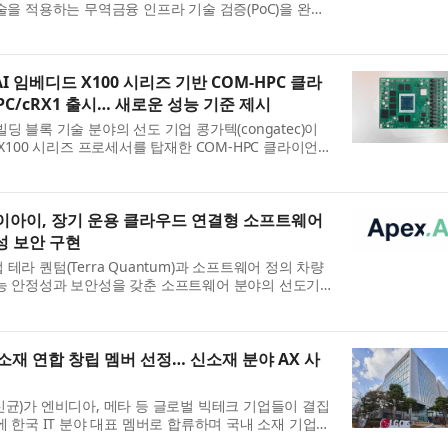
술을 적용하는 무역금융 인프라 기술 검증(PoC)을 완료
 글로벌 사업 확대에 따라 증가하는 해외법인과의 거래
I 임베디드 X100 시리즈 기반 COM-HPC 클라
PC/cRX1 출시… 새로운 성능 기준 제시
딩 블록 기술 분야의 선도 기업 콩가텍(congatec)이
 X100 시리즈 프로세서를 탑재한 COM-HPC 클라이언트
HPC/cRX1’을 출시했다. 이 모듈은 애플리케이션-레디 형태
C...
이아이, 장기 운용 클라우드 연결형 소프트웨어
성 보안 구현
테라 퀀텀(Terra Quantum)과 소프트웨어 정의 차량
기능 안정성과 보안성을 갖춘 소프트웨어 분야의 선도기
x.AI) 는 에이펙스에이아이 기반 로봇 소프트웨어 환경
.
 신소재 연합 창립 멤버 선정… 신소재 분야 AX 사
표 현신균)가 엔비디아, 메타 등 글로벌 빅테크 기업들이 결집
에 한국 IT 분야 대표 멤버로 합류하며 국내 소재 기업들
G CNS는 영국 AI 스타트업 커스프AI(CuspAI)의 글로