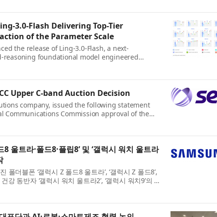
ng-3.0-Flash Delivering Top-Tier
action of the Parameter Scale
ed the release of Ling-3.0-Flash, a next-
id-reasoning foundational model engineered
ion-grade AI agent workflows. Designed to deliver
s, it serves as a ...
CC Upper C-band Auction Decision
lutions company, issued the following statement
ral Communications Commission approval of the
Order that makes 160 megahertz of the Upper C-
ntiguous United...
드8 울트라·폴드8·플립8’ 및 ‘갤럭시 워치 울트라
작
더블폰 ‘갤럭시 Z 폴드8 울트라’, ‘갤럭시 Z 폴드8’,
위 건강 동반자 ‘갤럭시 워치 울트라2’, ‘갤럭시 워치9’의 사
8월 3일까지 진행한다. 국내 공식 출시일은 8월 7일이다.
대표단과 AI·로봇·스마트제조 협력 논의