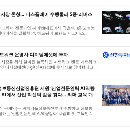
 시장 론칭… 디스플레이 수랭쿨러 5종·리버스
하드웨어 전문기업 싸이번(대표이사 최범석, )은 고성능
마이징을 결합한 PC 하드웨어 브랜드 ‘티코마스
장에 공식 론칭한다고 밝혔다. 론칭과 함께 정식 선보이는
랭쿨러...
네트워크 운영사 디지털에셋에 투자
 시장을 위해 설계된 블록체인 네트워크 ‘캔톤 네트워크
운영사인 디지털에셋(Digital Asset)에 투자자로 참여했다고
앤드리슨 호로위츠(Andreessen Horowitz)의 크립토
.
보통신산업진흥원 지원 ‘산업전문인력 AI역량
 AI에서 산업 혁신의 길을 찾다… 리더 교육 개
 문재영)는 과학기술정보통신부가 주최하고 정보통
담하는 ‘산업전문인력 AI역량강화’ 사업의 첫 교육인 ‘리
 22일(수) 경기 성남시 서울판교그래비티호텔에서 개최했
.