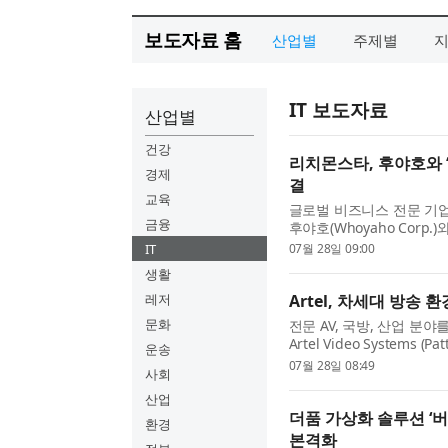
보도자료 홈
산업별
주제별
IT 보도자료
산업별
건강
리치몬스타, 후야호와 ‘
경제
결
교육
글로벌 비즈니스 전문 기업 리
금융
후야호(Whoyaho Corp
중인 모바일 게임 ‘탕후루의
IT
07월 28일 09:00
내 독점 에이전시 권...
생활
레저
Artel, 차세대 방송
문화
전문 AV, 국방, 산업 분
Artel Video Systems 
운송
PTP-10GSE12SFP(Quarra 
07월 28일 08:49
사회
사전 예약 판매를 시작한다고
산업
더품 가상화 솔루션 ‘버
환경
본격화