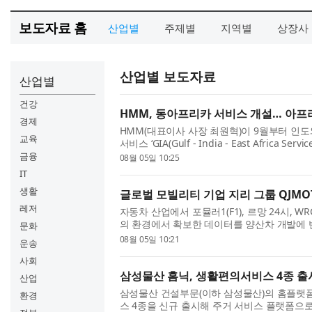
보도자료 홈
산업별
주제별
지역별
상장사
산업별 보도자료
산업별
건강
HMM, 동아프리카 서비스 개설… 아프
경제
HMM(대표이사 사장 최원혁)이 9월부터 인
교육
서비스 ‘GIA(Gulf - India - East Africa S
비스는 최원혁 사장 부임 이후 추진 중인 컨테이
금융
08월 05일 10:25
Spoke)’ 전략의 두 ...
IT
생활
글로벌 모빌리티 기업 지리 그룹 QJMOT
레저
자동차 산업에서 포뮬러1(F1), 르망 24시, 
의 환경에서 확보한 데이터를 양산차 개발에 반
문화
대다. 포르쉐, 메르세데스-AMG, BMW M,
08월 05일 10:21
운송
비용을 투자하는 이유도 여기...
사회
삼성물산 홈닉, 생활편의서비스 4종 출
산업
삼성물산 건설부문(이하 삼성물산)의 홈플랫폼 ‘
환경
스 4종을 신규 출시해 주거 서비스 플랫폼으