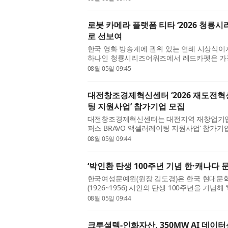
전략과 성과형 마케팅 ...
로봇 카메라 플랫폼 티타 ‘2026 청룡
로 선보여
한국 영화 방송계에 권위 있는 연례 시상식이자
하나인 청룡시리즈어워즈에서 레드카펫은 가장
서 열린 2026년 청룡시리즈어워즈 행사에서
08월 05일 09:45
(TITA)가 레드카펫에 등장...
대전창조경제혁신센터 ‘2026 재도전혁
팅 지원사업’ 참가기업 모집
대전창조경제혁신센터는 대전지역 재창업기업을
퍼스 BRAVO 액셀러레이팅 지원사업’ 참가기
밝혔다. 이번 사업은 대전지역 재창업기업을 
08월 05일 09:44
(BM) 재설계, 전환시장 발굴 및...
‘박인환 탄생 100주년 기념 한·캐나다 
한국여성문예원(원장 김도경)은 한국 현대문
(1926~1956) 시인의 탄생 100주년을 기념해
다 문학 교류 사업’을 8월부터 11월까지 본
08월 05일 09:44
‘2026년 민간 국제문화교류 활성...
크루셜텍-인화자산, 350MW AI 데이