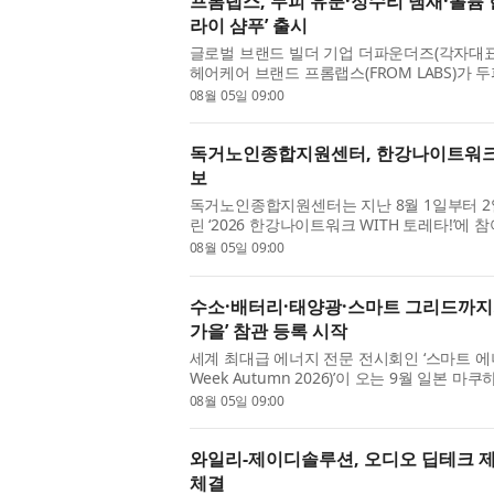
프롬랩스, 두피 유분·정수리 냄새·볼륨 
라이 샴푸’ 출시
글로벌 브랜드 빌더 기업 더파운더즈(각자대표
헤어케어 브랜드 프롬랩스(FROM LABS)가 
고민을 효과적으로 케어하는 신제품 ‘노세범 미
08월 05일 09:00
번 신제품은 기존 분사...
독거노인종합지원센터, 한강나이트워크 
보
독거노인종합지원센터는 지난 8월 1일부터 
린 ‘2026 한강나이트워크 WITH 토레타!’​
소통하는 시간을 가졌다. 이번 행사는 건강한
08월 05일 09:00
천하기 위해 마련된 ...
수소·배터리·태양광·스마트 그리드까지… 
가을’ 참관 등록 시작
세계 최대급 에너지 전문 전시회인 ‘스마트 에너지 
Week Autumn 2026)’이 오는 9월 일본
는 수소, 에너지저장장치(ESS), 태양광, 풍력
08월 05일 09:00
전반을 아우르는 약 ...
와일리-제이디솔루션, 오디오 딥테크 제
체결