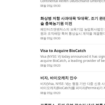
Continental Reifen Deutschland GmbH
중 텍스타일 절단기(Textile Cutting Machi
08월 05일 09:30
Solutions의 중앙집중식 진공 시스템...
화상병 저항 사과대목 ‘G대목’, 조기 완
술 충북농기원 이전
페인터즈앤벤처스의 보육기업 농업회사법인
원과 조직배양 특허 통상실시 계약을 체결했다고
항성 사과대목 기내 대량증식 배양 방법’에 대
08월 05일 09:30
과수화상병은 전염성이 ...
Visa to Acquire BioCatch
Visa (NYSE: V) today announced it has sig
acquire BioCatch, a leading provider of beh
intelligence, from funds advised by Permi
08월 05일 09:20
$2.4 billion in cash. The ac...
비자, 바이오캐치 인수
비자(Visa, NYSE: V)는 행동 기반 다중 
바이오캐치(BioCatch)를 퍼미라(Permira
터 현금 24억달러에 인수하기 위한 최종 계
08월 05일 09:20
치 인수는 비자의 기존 ...