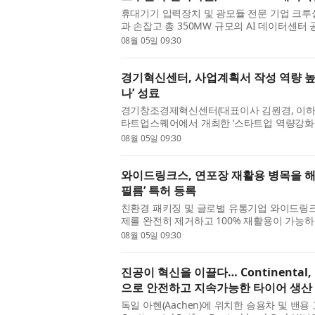
휴대기기 입력장치 및 광모듈 전문 기업 크루
과 손잡고 총 350MW 규모의 AI 데이터센터
난 7월 30일 본사 회의실에서 인화자산과 ‘35
08월 05일 09:30
약’을 체결했다고 밝혔다. 이번...
경기혁신센터, 사업계획서 작성 역량 높
나’ 성료
경기창조경제혁신센터(대표이사 김원경, 이하 
타트업스퀘어에서 개최한 ‘스타트업 역량강화
밝혔다. 이번 세미나는 예비·초기 창업자의 
08월 05일 09:30
부지원사업 및 투자유치 ...
와이드링크스, 연포장 재활용 병목을 해
필름’ 특허 등록
친환경 패키징 및 글로벌 유통기업 와이드링크
제를 완전히 제거하고 100% 재활용이 가능하
패키징 필름, 이의 제조방법 및 상기 필름을 
08월 05일 09:30
이번 특허는 우레탄이나...
진공이 혁신을 이끌다… Continental
으로 안전하고 지속가능한 타이어 생산
독일 아헨(Aachen)에 위치한 승용차 및 밴