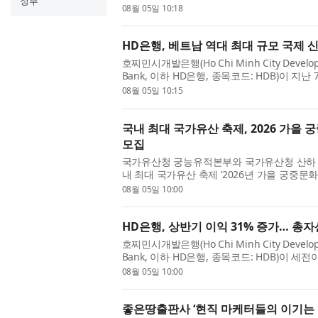
정부
생활 밀착형 서비스 기업과의 제휴를 통해 청
08월 05일 10:18
선보인다고 밝혔다. 홈...
HD은행, 베트남 역대 최대 규모 국제
호찌민시개발은행(Ho Chi Minh City Developme
Bank, 이하 HD은행, 종목코드: HDB)이 지난
Development Bank), 스탠다드차타드(Stand
08월 05일 10:15
기관과 7억2100만달러 규모의 국제 신...
국내 최대 국가유산 축제, 2026 가을
모집
국가유산청 궁능유적본부와 국가유산청 산하 
내 최대 국가유산 축제 ‘2026년 가을 궁중문
(宮)이둥이’를 모집한다. ‘궁중문화축전’은 매년
08월 05일 10:00
·창덕궁·덕수궁·창경...
HD은행, 상반기 이익 31% 증가… 총자
호찌민시개발은행(Ho Chi Minh City Developme
Bank, 이하 HD은행, 종목코드: HDB)이 세
13조2000억동(미화 5억500만달러)을 기록하
08월 05일 10:00
행의 총자산은 6월 30일 기준 연초 ...
좋은땅출판사 ‘현직 마케터들의 이기는 법