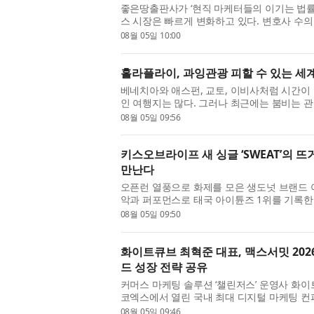
좋은땅출판사가 ‘현직 마케터들의 이기는 법률 마
스 시장은 빠르게 변화하고 있다. 변호사 수의
기반 검색 환경의 확산은 로펌과 변호사에게
08월 05일 10:00
있다. 이러한 흐름 ...
홀라플라이, 과잉관광 피할 수 있는 세계
베네치아와 애스펀, 교토, 이비사처럼 시간이
인 여행지는 많다. 그러나 최근에는 붐비는 
빠르게 증가하고 있다. 점점 더 많은 여행객이
08월 05일 09:56
하면서도 비슷한 수준...
키스오브라이프 새 싱글 ‘SWEAT’의 
만난다
오픈런 열풍으로 화제를 모은 생도넛 브랜드 아임도
악과 퍼포먼스로 태국 아이튠즈 1위를 기록한 키스
새 싱글 앨범 ‘SWEAT’이 가진 뜨거운 여름의 무
08월 05일 09:50
them see you SWEAT’...
화이트큐브 최혁준 대표, 맥스서밋 202
드 성장 전략 공유
커머스 마케팅 솔루션 ‘챌린저스’ 운영사 화이
코엑스에서 열린 국내 최대 디지털 마케팅 컨퍼런
2026’에서 연사로 나서, 커머스 환경에서 
08월 05일 09:46