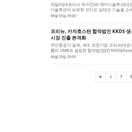
와일리(대표이사 박수인)와 제이디솔루션(대표
디솔루션이 보유한 오디오 딥테크 기술을 소비
랜딩·마케팅·유통 공동사업 계약을 체결했다고
08월 05일 09:00
케어 스피커 ‘하룬제(ha...
프리뉴, 카자흐스탄 합작법인 KKDS 
시장 진출 본격화
무인항공기 설계, 제조 전문기업 프리뉴(대표이
룹의 UMR과 설립한 합작법인(JV) ‘KKDS(Kazakhs
생산공장을 정식 개소하고, 중앙아시아 드론 
08월 05일 09:00
돌입했다고 밝혔다. 이번 ...
(cu
«
‹
7