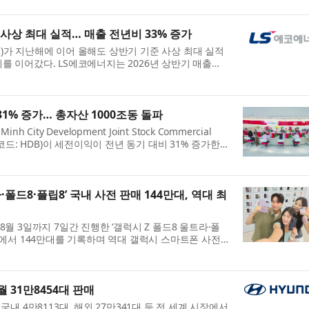
창출...
사상 최대 실적… 매출 전년비 33% 증가
)가 지난해에 이어 올해도 상반기 기준 사상 최대 실적
를 이어갔다. LS에코에너지는 2026년 상반기 매출
4억원을 기록했다고 5일 밝혔다. 지난해 상반기 대비 각각
..
31% 증가… 총자산 1000조동 돌파
 City Development Joint Stock Commercial
목코드: HDB)이 세전이익이 전년 동기 대비 31% 증가한
500만달러)을 기록하는 등 견조한 실적을 거뒀다. HD은
 연초 ...
·폴드8·플립8’ 국내 사전 판매 144만대, 역대 최
8월 3일까지 7일간 진행한 ‘갤럭시 Z 폴드8 울트라·폴
판매에서 144만대를 기록하며 역대 갤럭시 스마트폰 사전
44만대는 역대 갤럭시 스마트폰 사전 판매 중 최다 기록
월 31만8454대 판매
국내 4만8113대, 해외 27만341대 등 전 세계 시장에서