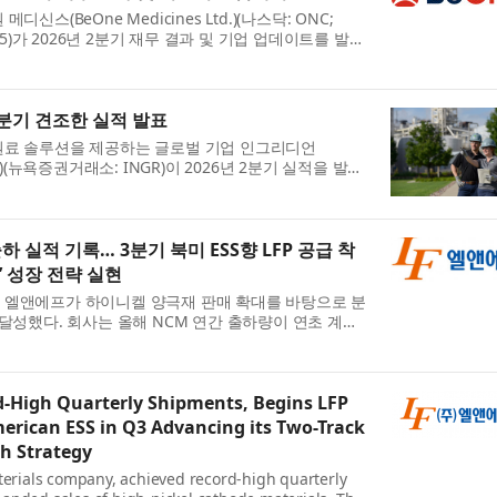
신스(BeOne Medicines Ltd.)(나스닥: ONC;
688235)가 2026년 2분기 재무 결과 및 기업 업데이트를 발표
 겸 CEO인 존 V. 오일러(John V. Oyler)는 “이번 2
..
2분기 견조한 실적 발표
원료 솔루션을 제공하는 글로벌 기업 인그리디언
rated)(뉴욕증권거래소: INGR)이 2026년 2분기 실적을 발표
, 최고경영자(CEO)인 짐 잘리(Jim Zallie)는 “인그리
...
하 실적 기록… 3분기 북미 ESS향 LFP 공급 착
ck’ 성장 전략 실현
 엘앤에프가 하이니켈 양극재 판매 확대를 바탕으로 분
 달성했다. 회사는 올해 NCM 연간 출하량이 연초 계획
망했으며, 3분기부터는 북미 ESS향 LFP 양극재 공급
..
d-High Quarterly Shipments, Begins LFP
erican ESS in Q3 Advancing its Two-Track
h Strategy
aterials company, achieved record-high quarterly