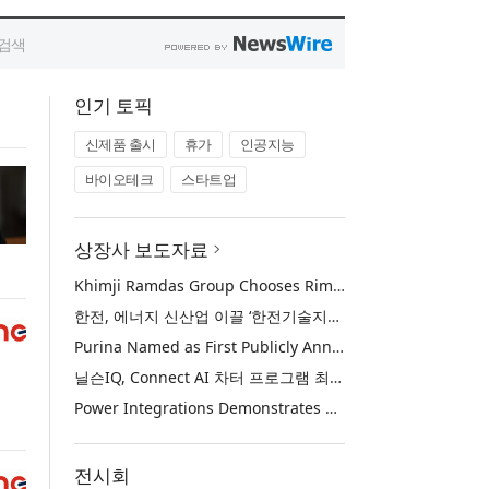
인기 토픽
신제품 출시
휴가
인공지능
바이오테크
스타트업
상장사 보도자료
Khimji Ramdas Group Chooses Rimini Street to Reduce SAP Support Costs, Protect 700+ Customizations and Reinvest Savings in Innovation
한전, 에너지 신산업 이끌 ‘한전기술지주’ 공식 출범
Purina Named as First Publicly Announced NIQ ConnectAI Charter Client
닐슨IQ, Connect AI 차터 프로그램 최초 고객사 ‘퓨리나’ 선정
Power Integrations Demonstrates World’s First 2200 V GaN Technology for Next-Era High-Voltage Power Systems
전시회