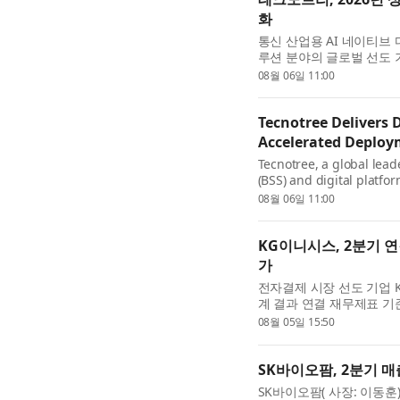
화
통신 산업용 AI 네이티브 
루션 분야의 글로벌 선도 기업
가 2026년 상반기 재무
08월 06일 11:00
성장과 함께 영업이익...
Tecnotree Delivers 
Accelerated Deplo
Tecnotree, a global lead
(BSS) and digital platfo
today announced its finan
08월 06일 11:00
company delivered growt
KG이니시스, 2분기 연
가
전자결제 시장 선도 기업 K
계 결과 연결 재무제표 기준
일 공시를 통해 밝혔다. 전
08월 05일 15:50
한 기록이다. 별도 매출액 1.
SK바이오팜, 2분기 매
SK바이오팜( 사장: 이동훈)