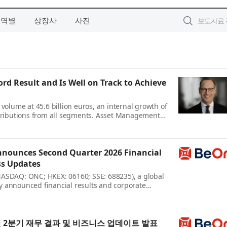
지역별
상장사
사진
ord Result and Is Well on Track to Achieve
 volume at 45.6 billion euros, an internal growth of
ntributions from all segments. Asset Management
. · Operating profit rises 10.6 percent to a record
nounces Second Quarter 2026 Financial
ss Updates
ASDAQ: ONC; HKEX: 06160; SSE: 688235), a global
 announced financial results and corporate
quarter of 2026. John V. Oyler, Co-Founder,
, said: “These str...
년 2분기 재무 결과 및 비즈니스 업데이트 발표