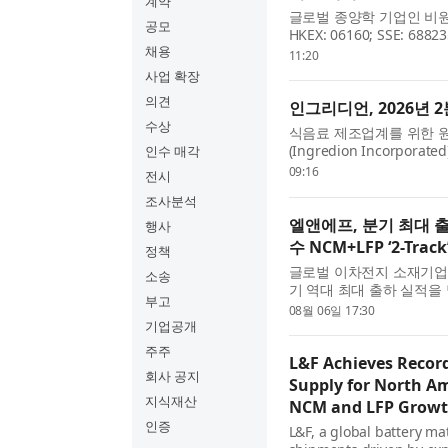
계약
글로벌 종양학 기업인 비원 메디
공모
HKEX: 06160; SSE: 
채용
했다. 비원의 공동창업자 겸 회장
11:20
분기 강력한 실적은 글로벌.
사업 확장
의견
인그리디언, 2026년 
수상
식음료 제조업계를 위한 
(Ingredion Incorpo
인수 매각
했다. 인그리디언 회장 겸 사장
09:16
전시
디언은 견조한 2분기 실적을 
조사분석
엘앤에프, 분기 최대 출
행사
수 NCM+LFP ‘2-Tra
정책
글로벌 이차전지 소재기업
소송
기 역대 최대 출하 실적을
부고
대비 크게 상회할 것으로 전
08월 06일 17:30
도 시작하며 NCM과 LFP를.
기업공개
주주
L&F Achieves Recor
회사 공지
Supply for North Am
지식재산
NCM and LFP Growt
인증
L&F, a global battery m