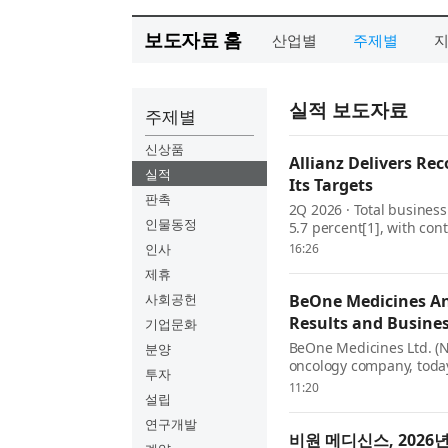
보도자료 홈
산업별
주제별
실적 보도자료
주제별
신상품
Allianz Delivers Rec
실적
Its Targets
판촉
2Q 2026 · Total business
인물동정
5.7 percent[1], with co
delivers excellent growth
인사
16:26
level of 4.9 billion e...
제휴
사회공헌
BeOne Medicines An
Results and Busine
기업문화
BeOne Medicines Ltd. (N
분양
oncology company, today
투자
updates from the second 
11:20
설립
Chairman, and CEO, BeOne
연구개발
비원 메디신스, 2026