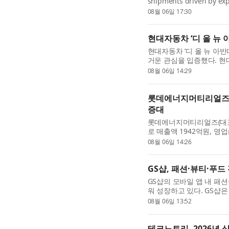
shipments driven by exp
company expects annual 
08월 06일 17:30
plan and will accelerate i
현대자동차 ‘디 올 뉴 
현대자동차 ‘디 올 뉴 아반
거운 관심을 입증했다. 현
첫날 총 1만1094대의 계약
08월 06일 14:29
세대 아반떼의 계약 ...
롯데에너지머티리얼즈, 
증대
롯데에너지머티리얼즈(대표이
로 매출액 1942억원, 영
크게 상승한 점이 가장 큰 
08월 06일 14:26
를 유지하고 있다. 롯데에..
GS샵, 패션·뷰티·푸드
GS샵의 모바일 앱 내 패
워 성장하고 있다. GS샵은 
어 11월에는 뷰티 전문관 ‘
08월 06일 13:52
개 전문관 체제를...
테크노트리, 2026년 