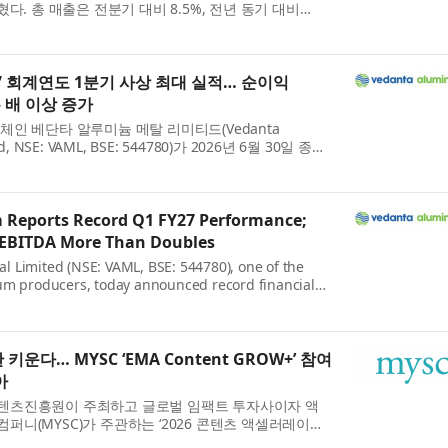
다. 총 매출은 전분기 대비 8.5%, 전년 동기 대비
익은 전분기 대비 8.1%, 전년 동기 대비 56.9% 성장해
..
7 회계연도 1분기 사상 최대 실적… 순이익
두 배 이상 증가
인 베단타 알루미늄 메탈 리미티드(Vedanta
ed, NSE: VAML, BSE: 544780)가 2026년 6월 30일 종료
적을 발표했다. 이번 실적은 인적분할 이후 독립 상장회
알렸다...
Reports Record Q1 FY27 Performance;
, EBITDA More Than Doubles
 Limited (NSE: VAML, BSE: 544780), one of the
um producers, today announced record financial
ended June 30, 2026, marking a strong debut as an
ny followi...
 키운다… MYSC ‘EMA Content GROW+’ 참여
아
츠진흥원이 주최하고 글로벌 임팩트 투자사이자 액
니(MYSC)가 주관하는 ‘2026 콘텐츠 액셀러레이터
MA Content GROW+’ 참여 기업들이 올 6~7월 한층