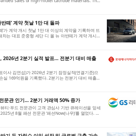
anded sales of high-nickel cathode materials. The
NCM shipments to significantly surpass its initial
ts...
아반떼’ 계약 첫날 1만 대 돌파
떼’가 계약 개시 첫날 1만 대 이상의 계약을 기록하며 뜨
대차는 대표 준중형 세단 디 올 뉴 아반떼가 계약 개시
을 기록했다고 6일 밝혔다. 이는 2020년 4월 출시된 7
2026년 2분기 실적 발표… 전분기 대비 매출
사 김연섭)가 2026년 2분기 잠정실적(연결기준)으
업손실 169억원을 기록했다. 2분기는 전분기 대비 매출이
개선 포인트다. 부채비율은 31.5%, 차입금비율은 18%
.
 전문관 인기… 2분기 거래액 50% 증가
션·뷰티·푸드 전문관이 고객 관심사 기반 큐레이션을 앞세
2025년 8월 패션 전문관 ‘패션Now(나우)’를 열었다. 이
뷰티#(샵)’과 식품 전문관 ‘맛있는 발견’을 추가로 열며 3
상반기 두 자릿수 이익 성장 및 글로벌 구축 가속