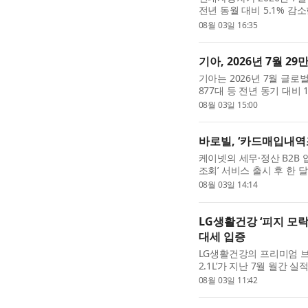
전년 동월 대비 5.1% 감
교해 국내 판매는 14.4%
08월 03일 16:35
국내 판매 현대차는 202...
기아, 2026년 7월 29
기아는 2026년 7월 글로벌
877대 등 전년 동기 대비 
이는 지난해 같은 기간과 비
08월 03일 15:00
수치다(특수 판매 제외). 차.
바로빌, ‘카드매입내역조
케이넷의 세무·정산 B2B
조회’ 서비스 출시 후 한 
이용하고 있다고 3일 밝
08월 03일 14:14
고객사 200곳을 대상으...
LG생활건강 ‘피지 모
대세 입증
LG생활건강의 프리미엄 브랜
2.1L’가 지난 7월 월간
며 대세 브랜드임을 입증했다
08월 03일 11:42
출시 이후 약 2년 ...