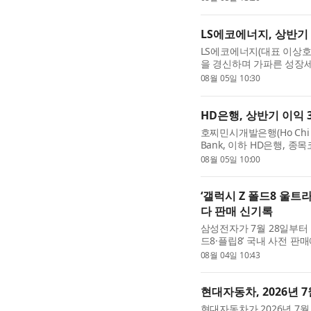
내실 있는 비즈니스 성과를 
LS에코에너지, 상반기 
LS에코에너지(대표 이상호
을 경신하며 가파른 성장세
6358억원, 영업이익 45
08월 05일 10:30
32.8%, 16.5% 증가한 수치.
HD은행, 상반기 이익 
호찌민시개발은행(Ho Chi Minh
Bank, 이하 HD은행, 종
13조2000억동(미화 5억
08월 05일 10:00
행의 총자산은 6월 30일 기준
‘갤럭시 Z 폴드8 울트라
다 판매 신기록
삼성전자가 7월 28일부터 
드8·플립8’ 국내 사전 
판매 신기록을 세웠다. 1
08월 04일 10:43
으로, 사전 판매 기간 1...
현대자동차, 2026년 7
현대자동차가 2026년 7월 