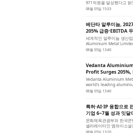
971억원을 달성했다고 밝혔
40.3% 증가했으며, 영업이
08월 05일 15:33
일회성 용역수익이 반영된 .
베단타 알루미늄, 202
205% 급증·EBITDA 
세계적인 알루미늄 생산업체
Aluminium Metal Limit
분기의 사상 최대 재무 실
08월 05일 13:40
사로서 성공적인 첫 출발을 
Vedanta Aluminium 
Profit Surges 205%
Vedanta Aluminium Metal
world's leading alumini
results for the quarter 
08월 05일 13:40
independent listed compa
특허·AI·IP 융합으로 판
기업 6~7월 성과 잇달
문화체육관광부와 한국콘텐
셀러레이터인 엠와이소셜컴퍼
연계지원 프로그램: 2026 E
08월 05일 13:20