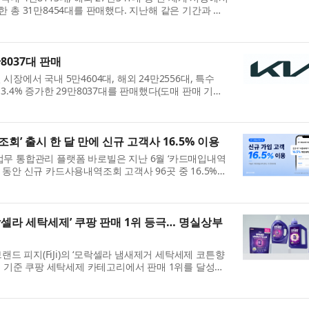
소한 총 31만8454대를 판매했다. 지난해 같은 기간과 비
 감소했으며, 해외 판매는 3.2% 감소한 것으로 집계됐다.
만8037대 판매
 시장에서 국내 5만4604대, 해외 24만2556대, 특수
13.4% 증가한 29만8037대를 판매했다(도매 판매 기준).
교해 국내는 21.3% 증가하고 해외는 11.6% 증가한
..
회’ 출시 한 달 만에 신규 고객사 16.5% 이용
 업무 통합관리 플랫폼 바로빌은 지난 6월 ‘카드매입내역
달 동안 신규 카드사용내역조회 고객사 96곳 중 16.5%가
혔다. 이번 카드매입내역조회는 기존 카드사용내역조회
락셀라 세탁세제’ 쿠팡 판매 1위 등극… 명실상부
드 피지(FiJi)의 ‘모락셀라 냄새제거 세탁세제 코튼향
 실적 기준 쿠팡 세탁세제 카테고리에서 판매 1위를 달성하
. 피지 모락셀라 세탁세제 코튼향 2.1L는 2024년 첫