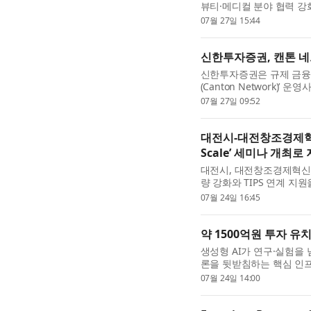
뷰티·메디컬 분야 협력 강
는 각자의 핵심 역량을 
07월 27일 15:44
세대 뷰티·메디컬 솔루션 ..
신한투자증권, 캔톤 
신한투자증권은 규제 금융
(Canton Network)’ 
27일 밝혔다. 이번 투자는 
07월 27일 09:52
전문 펀드인 a16z crypto..
대전시-대전창조경제혁신센
Scale’ 세미나 개최
대전시, 대전창조경제혁신
량 강화와 TIPS 연계 지원을 
최했다고 밝혔다. 이번 
07월 24일 16:45
와의 접점을 확대할 수 ...
약 1500억원 투자 유
생성형 AI가 연구·실험을
론을 뒷받침하는 핵심 인프
습·추론 환경을 유연하게 확
07월 24일 14:00
Developer Cloud 런팟(Run