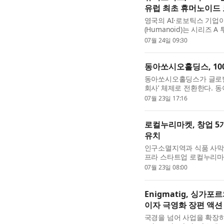
유럽 최초 휴머노이드 
영국의 AI·로보틱스 기
(Humanoid)는 시리즈
자로 기업가치는 투자 후 기준(
07월 24일 09:30
됐으며, 누적 투자 유치액은 
동아쏘시오홀딩스, 10
동아쏘시오홀딩스가 글로벌
회사’ 체제로 전환한다. 
사회를 개최하고 100% 
07월 23일 17:16
병기일은 오는 10월 1일이.
로컬누리마켓, 창업 
유치
인구소멸지역과 식품 사막 
프라 스타트업 로컬누리마켓
액셀러레이터 임팩트스퀘어
07월 23일 08:00
했다고 밝혔다. 이번 투자..
Enigmatig, 싱가
이자 극영화 장편 액션 
국경을 넘어 사업을 확장