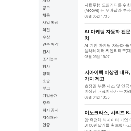
계약
자율주행 모빌리티를 위한
공모
(Moove) 는 무바달라 투자회
채용
토요타(Toyota)의 성장 펀
08월 05일 17:15
Pacific)이 공동 주도한 시리
사업 확장
의견
AI 마케팅 자동화 전
수상
치
인수 매각
AI 기반 마케팅 자동화 
셀러레이터 씨엔티테크(대표
전시
투자금액은 비공개다. 시그마
08월 05일 15:07
조사분석
랫폼 ‘시그마인’의 고...
행사
지아이텍 이상권 대표,
정책
가치 제고
소송
초정밀 부품 제조 및 인공
부고
이상권 대표이사가 두 차례
기업공개
득했다고 밝혔다. 공시에 따
08월 04일 13:35
취득한 데 이어, 8월 ...
주주
회사 공지
이노크라스, 시리즈 B-
지식재산
암 유전체 빅데이터 기업 이
인증
3100만달러를 확보했다고
이노크라스는 암 환자의 