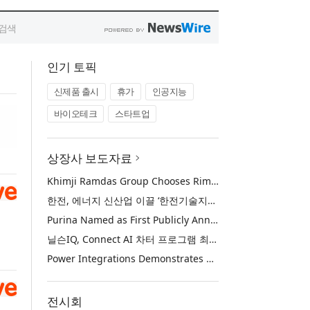
인기 토픽
신제품 출시
휴가
인공지능
바이오테크
스타트업
상장사 보도자료
Khimji Ramdas Group Chooses Rimini Street to Reduce SAP Support Costs, Protect 700+ Customizations and Reinvest Savings in Innovation
한전, 에너지 신산업 이끌 ‘한전기술지주’ 공식 출범
Purina Named as First Publicly Announced NIQ ConnectAI Charter Client
닐슨IQ, Connect AI 차터 프로그램 최초 고객사 ‘퓨리나’ 선정
Power Integrations Demonstrates World’s First 2200 V GaN Technology for Next-Era High-Voltage Power Systems
전시회