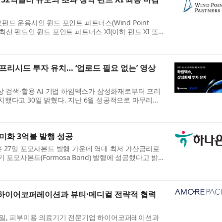
드 운용사인 윈드 포인트 파트너스(Wind Point
)가 최신 펀드인 윈드 포인트 파트너스 XI(이하 펀드 XI 또
발표했다. 펀드 XI는 최대 모집 한도액(hard cap)을
.
프리시드 투자 유치… ‘업로드 필요 없는’ 영상
상 검색·활용 AI 기업 하임덱스가 삼성화재로부터 프리
를 유치했다고 30일 밝혔다. 지난 6월 성공적으로 마무리된
덱스는 B2B 영상 분석 시장 공략에 본격적인 속도를
.
미화 3억불 발행 성공
 27일 포모사본드 발행 가운데 역대 최저 가산금리로
기 포모사본드(Formosa Bond) 발행에 성공했다고 밝
사본드 발행은 2019년 6월 미화 4억불 규모의 포모사
.
하이어코퍼레이션과 뷰티·메디컬 전략적 협력
일, 피부미용 의료기기 전문기업 하이어코퍼레이션과