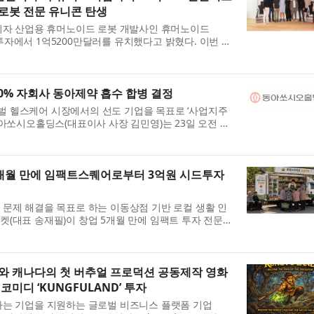
로봇 전문 유니콘 탄생
업이자 산업용 휴머노이드 로봇 개발사인 휴머노이드
 A 투자에서 1억5200만달러를 유치했다고 밝혔다. 이번 투
Post-money valuation) 13억5000만달러로 평가
2억70...
0% 자회사 동아제약 흡수 합병 결정
 헬스케어 시장에서의 선도 기업을 목표로 ‘사업지주
동아쏘시오홀딩스(대표이사 사장 김민영)는 23일 오전 이
자회사인 동아제약의 흡수합병을 결의했다고 밝혔다. 합
..
5개월 만에 임팩트스퀘어로부터 3억원 시드투자
문제 해결을 목표로 하는 이동상점 기반 로컬 생활 인
(대표 송재필)이 창업 5개월 만에 임팩트 투자 전문
(대표 도현명)로부터 3억원 규모의 시드투자를 유치
.
포르와 캐나다의 첫 버추얼 프로덕션 공동제작 영화
코미디 ‘KUNGFULAND’ 투자
하는 기업을 지원하는 글로벌 비즈니스 플랫폼 기업