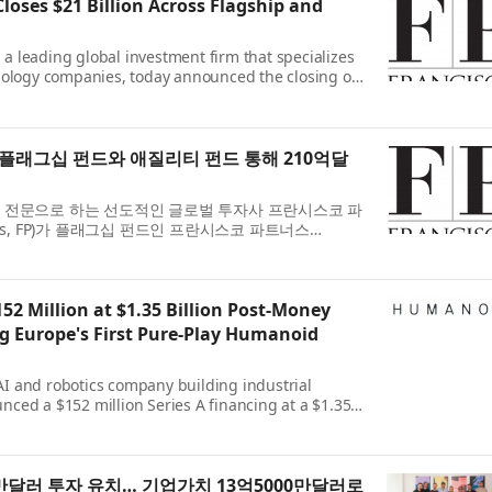
loses $21 Billion Across Flagship and
, a leading global investment firm that specializes
nology companies, today announced the closing of
mmitments across its Francisco Partners VIII, L.P.
.
플래그십 펀드와 애질리티 펀드 통해 210억달
 전문으로 하는 선도적인 글로벌 투자사 프란시스코 파
tners, FP)가 플래그십 펀드인 프란시스코 파트너스
ners VIII, L.P.)와 중간시장 펀드인 프란시스코 파트너스 애질
..
2 Million at $1.35 Billion Post-Money
g Europe's First Pure-Play Humanoid
 and robotics company building industrial
ced a $152 million Series A financing at a $1.35
tion. This funding brings the total amount raised
The round w...
만달러 투자 유치… 기업가치 13억5000만달러로