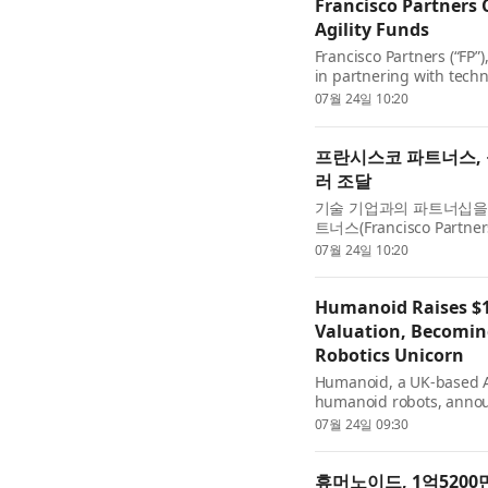
Francisco Partners C
Agility Funds
Francisco Partners (“FP”)
in partnering with tech
$21 billion in capital co
07월 24일 10:20
flagship fund and Fran..
프란시스코 파트너스, 
러 조달
기술 기업과의 파트너십을
트너스(Francisco Par
VIII(Francisco Part
07월 24일 10:20
리티 IV(Francisco Partner.
Humanoid Raises $15
Valuation, Becomin
Robotics Unicorn
Humanoid, a UK-based AI
humanoid robots, announ
billion post-money valua
07월 24일 09:30
to date to $270 million. 
휴머노이드, 1억5200