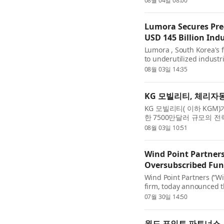
08월 04일 08:00
석해 암 진단과 치료 결...
Lumora Secures Pre
USD 145 Billion Ind
Lumora , South Korea's 
to underutilized industr
led by a fund anchored 
08월 03일 14:35
recognized consumer go
KG 모빌리티, 체리자
KG 모빌리티( 이하 KGM
한 7500만달러 규모의 전
울 그랜드 하얏트 서울 호
08월 03일 10:51
체결식’에는 KGM 곽재선..
Wind Point Partners
Oversubscribed Fund
Wind Point Partners (“Wi
firm, today announced th
Partners XI (“Fund XI” o
07월 30일 14:50
exceeded the hard cap, w
윈드 포인트 파트너스, 