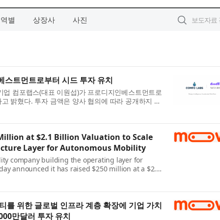
지역별
상장사
사진
베스트먼트로부터 시드 투자 유치
 기업 컴포랩스(대표 이원섭)가 프로디지인베스트먼트로
고 밝혔다. 투자 금액은 양사 협의에 따라 공개하지 않
포랩스는 인체 데이터 제공 솔루션 ‘사이즈랩
 기반으...
llion at $2.1 Billion Valuation to Scale
ucture Layer for Autonomous Mobility
ity company building the operating layer for
day announced it has raised $250 million at a $2.1
Series C funding round led by Mubadala Investment
Woven Cap...
티를 위한 글로벌 인프라 계층 확장에 기업 가치
000만달러 투자 유치