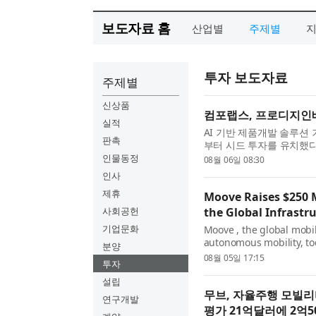
보도자료 홈
산업별
주제별
투자 보도자료
주제별
신상품
컴포랩스, 프로디지인
실적
AI 기반 제품개발 솔루션
판촉
부터 시드 투자를 유치했다
았다. 2024년 설립된 컴
인물동정
08월 06일 08:30
(sizelab.io)’과 AI 기술을
인사
제휴
Moove Raises $250 Mi
사회공헌
the Global Infrastr
기업문화
Moove , the global mobil
autonomous mobility, to
분양
billion valuation in a 
08월 05일 17:15
투자
Company and co-led by 
설립
무브, 자율주행 모빌리
연구개발
평가 21억달러에 2억5