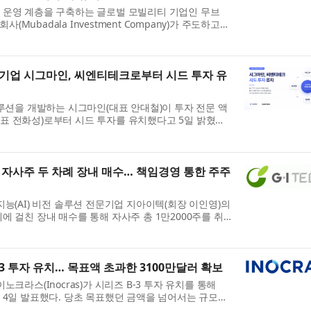
 운영 계층을 구축하는 글로벌 모빌리티 기업인 무브
사(Mubadala Investment Company)가 주도하고
드인 우븐 캐피털(Woven Capital)과 아이온 퍼시픽(Ion
즈...
문기업 시그마인, 씨엔티테크로부터 시드 투자 유
솔루션을 개발하는 시그마인(대표 안대철)이 투자 전문 액
 전화성)로부터 시드 투자를 유치했다고 5일 밝혔다.
인은 이번 투자금을 자기진화 엔진 및 B2B SaaS 플
 자사주 두 차례 장내 매수… 책임경영 통한 주주
지능(AI) 비전 솔루션 전문기업 지아이텍(회장 이인영)의
에 걸친 장내 매수를 통해 자사주 총 1만2000주를 취
르면 이상권 대표는 지난 6월 30일 자사주 6000주를
3 투자 유치… 목표액 초과한 3100만달러 확보
노크라스(Inocras)가 시리즈 B-3 투자 유치를 통해
 4일 발표했다. 당초 목표했던 금액을 넘어서는 규모다.
전장유전체 데이터를 자체 바이오인포매틱스 기술로 분