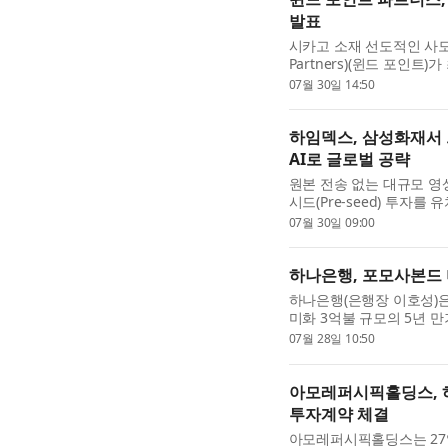
발표
시카고 소재 선도적인 사모펀
Partners)(윈드 포인트
는 펀드)의 성공적인 마감을 
07월 30일 14:50
초과하는 초과 청약을 기..
하임덱스, 삼성화재서 
AI로 글로벌 공략
원본 전송 없는 대규모 영
시드(Pre-seed) 투자
이번 투자를 기점으로 하임
07월 30일 09:00
낸다. 하임덱스는 무거운..
하나은행, 포모사본드 
하나은행(은행장 이호성)은
미화 3억불 규모의 5년 만
혔다. 하나은행의 이번 포모
07월 28일 10:50
본드 발행에 이은 약 7년 ..
아모레퍼시픽홀딩스, 
투자계약 체결
아모레퍼시픽홀딩스는 27