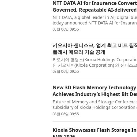
NTT DATA AI for Insurance Conver
Governed, Repeatable AI-delivered
NTT DATA, a global leader in AI, digital b
today announced NTT DATA AI for Insuranc
that converts complex core insurance wor
08월 06일 09:55
services. Built for highly...
키오시아-샌디스크, 업계 최고 비트 집적
플래시 메모리 기술 공개
키오시아 홀딩스(Kioxia Holdings Corpor
인 키오시아(Kioxia Corporation) 와 샌디스크(
SNDK)는 메모리 및 스토리지의 미래 콘퍼런스(Futu
08월 06일 09:55
Conference, FMS)에서 차세대 ...
New 3D Flash Memory Technology 
Achieves Industry’s Highest Bit D
Future of Memory and Storage Conference (
subsidiary of Kioxia Holdings Corporation
Corporation (Nasdaq: SNDK) today unveile
08월 06일 09:55
Level-Cell (QLC) 3D flash memory techno...
Kioxia Showcases Flash Storage Inn
FMS 2026