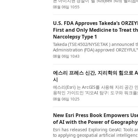
본 아이치현 경찰이 ‘벨 505(Bell 505)’ 
적으로 시작했다고 발표했다. 이는 아시아태평
08월 06일 10:55
정표다. 일본 나고...
U.S. FDA Approves Takeda’s ORZEY
First and Only Medicine to Treat t
Narcolepsy Type 1
Takeda (TSE:4502/NYSE:TAK ) announced t
Administration (FDA) approved ORZEYFUL™ 
receptor 2 (OX2R) agonist, for the treatme
08월 06일 10:43
narcolepsy with cataplexy) in adults.* ...
에스리 프레스 신간, 지리학의 힘으로 
시
에스리(Esri) 는 ArcGIS를 사용해 지리 공간
용적인 가이드인 ‘지오AI 탐구: 도구와 워크플로(Expl
Workflows) ’를 출간했다. GIS 전문가, 
08월 06일 10:25
실습 워크북은 첨단 AI ...
New Esri Press Book Empowers User
of AI with the Power of Geography
Esri has released Exploring GeoAI: Tools a
to applying geospatial artificial intellige