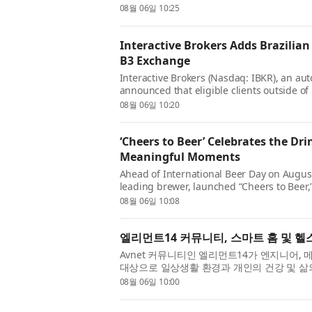
for GIS professionals, analysts, and data 
08월 06일 10:25
provides the know...
Interactive Brokers Adds Brazilian
B3 Exchange
Interactive Brokers (Nasdaq: IBKR), an au
announced that eligible clients outside of
futures in addition to equities through th
08월 06일 10:20
Brokers was the first broker to pr...
‘Cheers to Beer’ Celebrates the Drin
Meaningful Moments
Ahead of International Beer Day on August
leading brewer, launched “Cheers to Beer
celebrating the timeless role beer plays 
08월 06일 10:08
around the world. The campaign is anchor
엘리먼트14 커뮤니티, 스마트 홈 및 헬
Avnet 커뮤니티인 엘리먼트14가 엔지니어,
대상으로 일상생활 환경과 개인의 건강 및 삶
타입을 설계·제작하는 새로운 스마트 홈 및 
08월 06일 10:00
번 챌린지는 참가자들...