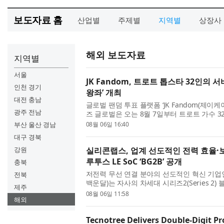
보도자료 홈
산업별
주제별
지역별
상장사
해외 보도자료
지역별
서울
JK Fandom, 트로트 톱스타 32인의 
인천 경기
왕좌’ 개최
대전 충남
글로벌 팬덤 투표 플랫폼 ‘JK Fandom(제
광주 전남
즈 글로벌은 오는 8월 7일부터 트로트 가수 3
전쟁 - 최후의 왕좌(TROT WAR : THE LAST
부산 울산 경남
08월 06일 16:40
캠페인에는 김용빈, 손...
대구 경북
강원
실리콘랩스, 업계 선도적인 전력 효율·
루투스 LE SoC ‘BG2B’ 공개
충북
저전력 무선 연결 분야의 선도적인 혁신 기업인 실
전북
백운달)는 자사의 차세대 시리즈2(Series 2) 블루
제주
Energy) 무선 SoC인 ‘BG2B’를 발표했다. 
08월 06일 11:58
해외
안 및 통합성을 제공함으로...
Tecnotree Delivers Double-Digit P