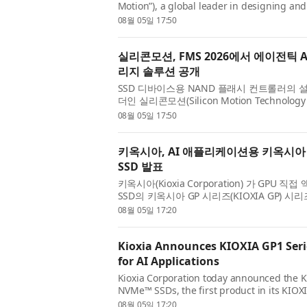
Motion”), a global leader in designing a
controllers for solid-state storage devices
08월 05일 17:50
showcase its latest storage innovations for 
실리콘모션, FMS 2026에서 에이전틱 
리지 솔루션 공개
SSD 디바이스용 NAND 플래시 컨트롤러의 
더인 실리콘모션(Silicon Motion Technology C
(이하 실리콘모션)은 미국 캘리포니아 산타클라라에
08월 05일 17:50
Memory and Storage) 2026 전시회의...
키옥시아, AI 애플리케이션용 키옥시아 G
SSD 발표
키옥시아(Kioxia Corporation) 가 GPU 
SSD의 키옥시아 GP 시리즈(KIOXIA GP)
GP1(KIOXIA GP1) 시리즈 PCIe® 6.0 N
08월 05일 17:20
키옥시아 GP 시리즈 기술을 기반...
Kioxia Announces KIOXIA GP1 Seri
for AI Applications
Kioxia Corporation today announced the K
NVMe™ SSDs, the first product in its KIOX
SSDs optimized for GPU direct access. Bui
08월 05일 17:20