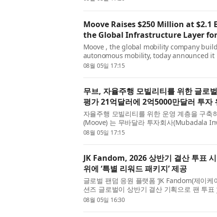
technology introduced earlier this y...
Moove Raises $250 Million at $2.1 B
the Global Infrastructure Layer f
Moove , the global mobility company build
autonomous mobility, today announced it h
billion valuation in a Series C funding r
08월 05일 17:15
Company and co-led by Woven Cap...
무브, 자율주행 모빌리티를 위한 글로벌
평가 21억달러에 2억5000만달러 투자
자율주행 모빌리티를 위한 운영 계층을 구축
(Moove) 는 무바달라 투자회사(Mubadala In
토요타(Toyota)의 성장 펀드인 우븐 캐피털(Wov
08월 05일 17:15
Pacific)이 공동 주도한 시리즈...
JK Fandom, 2026 상반기 결산 투표
위에 ‘특별 리워드 패키지’ 제공
글로벌 팬덤 응원 플랫폼 ‘JK Fandom(제이
션즈 글로벌이 상반기 결산 기획으로 팬 투표 ‘JK
로트 스타는?’을 진행한다고 5일 밝혔다. 투표
08월 05일 16:30
이어진다. 아이돌 부...