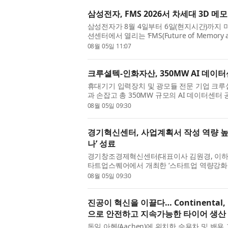
삼성전자, FMS 2026서 차세대 3D 메
삼성전자가 8월 4일부터 6일(현지시간)까지
션센터에서 열리는 ‘FMS(Future of Memory a
대 3D 메모리 아키텍처인 zHBM과 zNAND-O
08월 05일 11:07
공개하고, AI 시대를 이끌 차세대 ...
크루셜텍-인화자산, 350MW AI 데이
휴대기기 입력장치 및 광모듈 전문 기업 크루
과 손잡고 총 350MW 규모의 AI 데이터센터
난 7월 30일 본사 회의실에서 인화자산과 ‘35
08월 05일 09:30
약’을 체결했다고 밝혔다. 이번...
경기혁신센터, 사업계획서 작성 역량 높
나’ 성료
경기창조경제혁신센터(대표이사 김원경, 이하 
타트업스퀘어에서 개최한 ‘스타트업 역량강화
밝혔다. 이번 세미나는 예비·초기 창업자의 
08월 05일 09:30
부지원사업 및 투자유치 ...
진공이 혁신을 이끌다… Continental
으로 안전하고 지속가능한 타이어 생산
독일 아헨(Aachen)에 위치한 승용차 및 밴