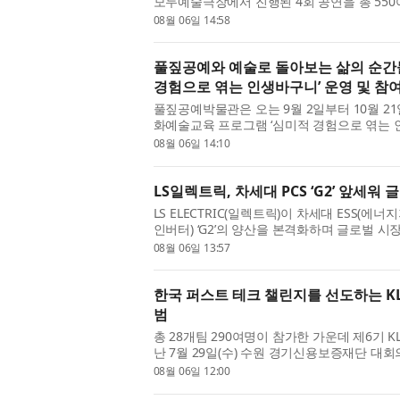
모두예술극장에서 진행된 4회 공연을 총 550
화예술위원회 2026 어린이·청소년을 위한 
08월 06일 14:58
작꿈터 놀이공장(대표 홍...
풀짚공예와 예술로 돌아보는 삶의 순간
경험으로 엮는 인생바구니’ 운영 및 참
풀짚공예박물관은 오는 9월 2일부터 10월 2
화예술교육 프로그램 ‘심미적 경험으로 엮는 
그램은 2026 꿈다락 문화예술학교 중장년 
08월 06일 14:10
와 예술 작품을 매개로 참여...
LS일렉트릭, 차세대 PCS ‘G2’ 앞세워 
LS ELECTRIC(일렉트릭)이 차세대 ESS(에
인버터) ‘G2’의 양산을 본격화하며 글로벌 시
지난 5일 충남 천안사업장 DC팩토리에서 구
08월 06일 13:57
자들이 참석한 가운데 ‘...
한국 퍼스트 테크 챌린지를 선도하는 KLA 
범
총 28개팀 290여명이 참가한 가운데 제6기 KL
난 7월 29일(수) 수원 경기신용보증재단 대
창사 50주년을 맞이한 KLA는 반도체와 전자 
08월 06일 12:00
야의 세계적인 선두 주자...