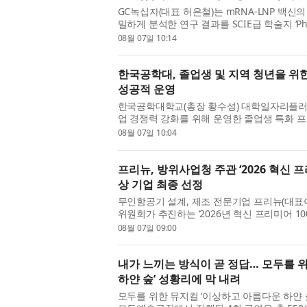
GC녹십자(대표 허은철)는 mRNA-LNP 백신
밀하게 분석한 연구 결과를 SCIE급 학술지 ‘Pharm
다고 7일 밝혔다. mRNA 플랫폼은 감염병 
08월 07일 10:14
한 혁신적 모달리티(Modality)...
한국공학대, 졸업생 및 지역 청년을 위한 ‘
성공적 운영
한국공학대학교(총장 황수성) 대학일자리플러
업 경쟁력 강화를 위해 운영한 졸업생 특화 프로그
을 성공적으로 마무리했다. 이번 프로그램은 지
08월 07일 10:04
달간 운영됐으며, 한...
프리뉴, 방위사업청 주관 ‘2026 혁신 프
상 기업 최종 선정
무인항공기 설계, 제조 전문기업 프리뉴(대표
위원회가 추진하는 ‘2026년 혁신 프리미어 10
종 선정됐다고 밝혔다. ‘혁신 프리미어 1000
08월 07일 09:00
방산 관련 기업의 경...
내가 느끼는 방식이 곧 정답… 모두를 
하얀 숲’ 성황리에 막 내려
모두를 위한 뮤지컬 ‘이상하고 아름다운 하얀 숲