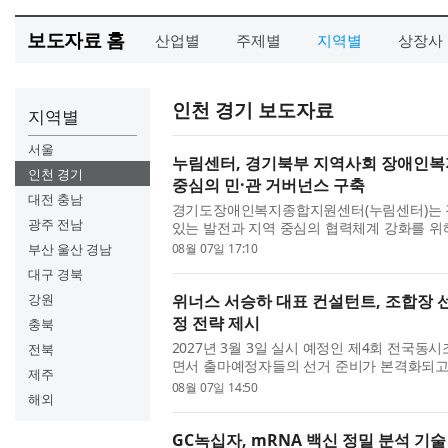
보도자료 홈
산업별
주제별
지역별
상장사
인천 경기 보도자료
지역별
서울
누림센터, 경기북부 지역사회 장애인복
인천 경기
중심의 민·관 거버넌스 구축
대전 충남
경기도장애인복지종합지원센터(누림센터)는 
광주 전남
있는 발전과 지역 중심의 협력체계 강화를 위
비스 발전 협의체’(이하 협의체)를 추진한다. 
부산 울산 경남
08월 07일 17:10
원의 참여를 확대하고...
대구 경북
강원
위너스 서승하 대표 컨설턴트, 조합장 선
정 전략 제시
충북
2027년 3월 3일 실시 예정인 제4회 전국동
전북
면서 출마예정자들의 선거 준비가 본격화되고
제주
의 관계, 후보자의 평판, 조직력, 공약의 현실
08월 07일 14:50
해외
준수 여부가 함께 작용...
GC녹십자, mRNA 백신 정밀 분석 기