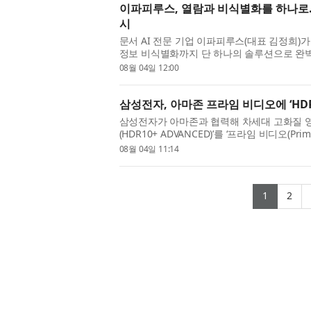
이파피루스, 열람과 비식별화를 하나로… 
시
문서 AI 전문 기업 이파피루스(대표 김정희)
정보 비식별화까지 단 하나의 솔루션으로 완벽
‘스트림닥스(StreamDocs) 7.0’을 공식 출시했
08월 04일 12:00
파피루스가 글로벌 AI ...
삼성전자, 아마존 프라임 비디오에 ‘HD
삼성전자가 아마존과 협력해 차세대 고화질 영상
(HDR10+ ADVANCED)’를 ‘프라임 비디오(Pri
존이 운영하는 OTT 서비스인 프라임 비디오는
08월 04일 11:14
구독자를 확보하고 있는 플랫폼...
(curren
(cu
1
2