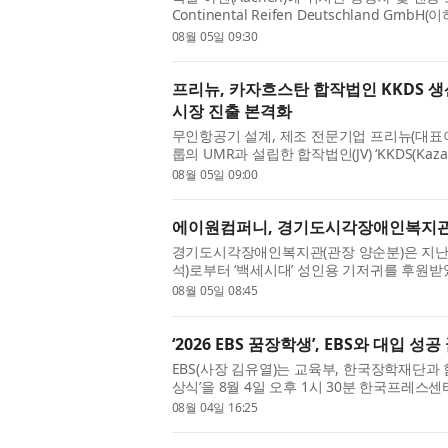
Continental Reifen Deutschland GmbH
중 텍스타일 절단기(Textile Cutting Machi
08월 05일 09:30
Solutions의 중앙집중식 진공 시스템...
프리뉴, 카자흐스탄 합작법인 KKDS 
시장 진출 본격화
무인항공기 설계, 제조 전문기업 프리뉴(대표이
룹의 UMR과 설립한 합작법인(JV) ‘KKDS(Kazakhs
생산공장을 정식 개소하고, 중앙아시아 드론 
08월 05일 09:00
돌입했다고 밝혔다. 이번 ...
에이원컴퍼니, 경기도시각장애인복지관
경기도시각장애인복지관(관장 양순분)은 지난 
석)로부터 ‘백세시대’ 성인용 기저귀를 후원받
컴퍼니와 경기도시각장애인복지관이 함께하는 
08월 05일 08:45
성인용 기저귀 구입에 ...
‘2026 EBS 꿈장학생’, EBS와 대입 성
EBS(사장 김유열)는 교육부, 한국장학재단과 함
상식’을 8월 4일 오후 1시 30분 한국프레스센
장학생’이란 이름으로 시작된 ‘EBS 꿈장학생’은
08월 04일 16:25
생을 배출했다. 선발 ...