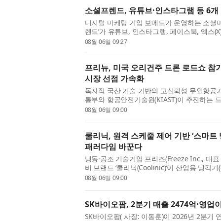
소셜프렌드, 유튜브·인스타그램 등 6개 
디지털 마케팅 기업 보메드가 운영하는 소셜미디
렌드’가 유튜브, 인스타그램, 페이스북, 엑스(X)
디어의 마케팅 서비스를 한곳에서 이용할 수 
08월 06일 09:27
다. 6개 주요 SNS 마케...
프리뉴, 미국 오리건주 드론 로드쇼 참가
시장 선점 가속화
독자적 국산 기술 기반의 고신뢰성 무인항공기
통부와 항공안전기술원(KIAST)이 추진하는 
환으로 ‘미국 오리건(Oregon)주 드론 로드쇼
08월 06일 09:00
격 나선다고 밝혔다. 이...
쿨리닉, 원격 스케줄 제어 기반 ‘스마트
패러다임 바꾼다
냉동·공조 기술기업 프리즈(Freeze Inc.,
비 브랜드 ‘쿨리닉(Coolinic)’이 산업용 냉
인하고, 요일과 시간대에 따라 원격으로 자동 
08월 06일 09:00
식 출시했다고 ...
SK바이오팜, 2분기 매출 2474억·영업이
SK바이오팜( 사장: 이동훈)이 2026년 2분기 