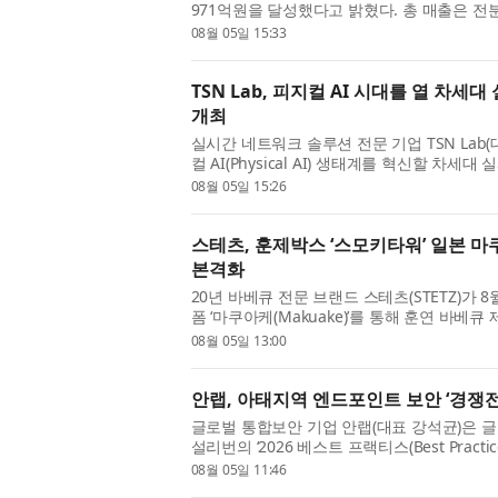
971억원을 달성했다고 밝혔다. 총 매출은 전분기
40.3% 증가했으며, 영업이익은 전분기 대비 8.
08월 05일 15:33
일회성 용역수익이 반영된 ...
TSN Lab, 피지컬 AI 시대를 열 차
개최
실시간 네트워크 솔루션 전문 기업 TSN Lab(
컬 AI(Physical AI) 생태계를 혁신할 차
이는 첫 번째 공식 기술 시연회를 개최한다. 이
08월 05일 15:26
구개발해 온 핵심 라인...
스테츠, 훈제박스 ‘스모키타워’ 일본 마
본격화
20년 바베큐 전문 브랜드 스테츠(STETZ)가 
폼 ‘마쿠아케(Makuake)’를 통해 훈연 바베큐 제
선보이며 일본 시장 공략에 본격적으로 나선다
08월 05일 13:00
일본 소비자 반응을 확...
안랩, 아태지역 엔드포인트 보안 ‘경쟁전
글로벌 통합보안 기업 안랩(대표 강석균)은 
설리번의 ‘2026 베스트 프랙티스(Best Practic
시아·태평양 엔드포인트 보안 부문 ‘경쟁전략 리더십(
08월 05일 11:46
Leadership)’ 자격을 얻게 ...