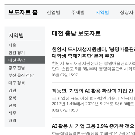
보도자료 홈
산업별
주제별
지역별
상장사
대전 충남 보도자료
지역별
서울
천안시 도시재생지원센터, ‘봉명마을
인천 경기
대학생 축제기획단’ 본격 추진
대전 충남
천안시 도시재생지원센터는 봉명마을관리사회
광주 전남
단과 손잡고 8월 5일부터 ‘봉명마을관리사
기획단’의 본격적인 운영을 시작했다고 밝혔다
부산 울산 경남
08월 07일 15:07
학교에 재학 중인 대학생...
대구 경북
강원
직능연, 기업의 AI 활용 확산과 기업 간
충북
국내 일정 규모 이상 회사법인 가운데 인공지능
2017년 1.4%에서 2024년 9.2%로 약 6.
전북
은 10%에 못 미쳤으며, 기업 규모와 산업에
08월 07일 10:30
제주
직업능력연구원(원장 고혜...
해외
AI 활용 시 기업 고용 2.9% 증가한 것
한국직업능력연구원(원장 고혜원)은 7월 31일(금