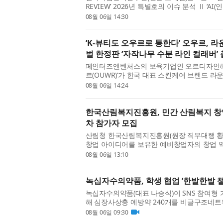
REVIEW’ 2026년 특별호의 이슈 분석 Ⅱ ‘A
업활동조사’ 패널로 본 AI 활용의 고용 효과’를
08월 06일 14:30
화를 분석했다. ※ 이번 분...
‘K-뷰티도 오우르로 통한다’ 오우르, 
벌 한정판 ‘자작나무 수분 라인 컬래버’
페인터즈앤벤처스의 보육기업인 오르디자인하우
르(OUWR)’가 한국 대표 스킨케어 브랜드 라운
영 글로벌(Olive Young US) 한정판 컬렉
08월 06일 14:24
어와 디자인, 패션이 결합된...
한국산림복지진흥원, 민간 산림복지 창업·성
차 참가자 모집
산림청 한국산림복지진흥원(원장 직무대행 황
창업 아이디어를 보유한 예비창업자의 창업 역량
민간 산림복지 창업·성장 패키지 FOR:SEED
08월 06일 13:10
는 8월 25일까지 모집한...
녹십자수의약품, 학생 협업 ‘한발한발 
녹십자수의약품(대표 나승식)이 SNS 참여형 
해 심장사상충 예방약 240개를 비글구조네
다. ‘한발한발 챌린지’는 페이스튼국제학교 학생 프로
08월 06일 09:30
력해 진행됐다. 이번 캠페...