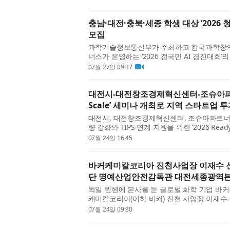
마트 축산의 새로운 지평...
충남·대전·충북·세종 학생 대상 ‘2026
모집
과학기술정보통신부가 주최하고 한국과학창의
너스가 운영하는 ‘2026 전국민 AI 경진대회
로보틱스 챌린지’가 오는 8월부터 세종·충주
07월 27일 09:37
가 학생을 모집한다. ...
대전시-대전창조경제혁신센터-조슈아파트너스,
Scale’ 세미나 개최로 지역 스타트업 
대전시, 대전창조경제혁신센터, 조슈아파트너
량 강화와 TIPS 연계 지원을 위한 ‘2026 Read
최했다고 밝혔다. 이번 세미나는 창업기업이
07월 24일 16:45
와의 접점을 확대할 수 ...
바커케미칼코리아 진천사업장 이재수 
단 명예산업안전감독관 대전세종광역본
독일 뮌헨에 본사를 둔 글로벌 화학 기업 바커(
케미칼코리아(이하 바커) 진천 사업장 이재
한국산업안전보건공단에서 주관한 지역보건대
07월 24일 09:30
감독관 대전세종광역본부...