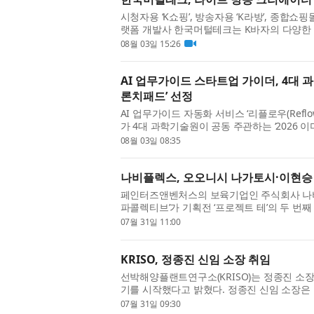
시청자용 ‘K쇼핑’, 방송자용 ‘K라방’, 종합쇼
랫폼 개발사 한국머털테크는 K바자의 다양한 
매할 라이브 방송 크리에이터를 모집한다. 이
08월 03일 15:26
는 것이 아니라 플랫...
AI 업무가이드 스타트업 가이더, 4대
론치패드’ 선정
AI 업무가이드 자동화 서비스 ‘리플로우(Refl
가 4대 과학기술원이 공동 주관하는 ‘2026
준비(Born-to-Global) 유형에 최종 선정돼
08월 03일 08:35
다. 가이더는 글로...
나비플렉스, 오오니시 나가토시·이현승 2인전
페인터즈앤벤처스의 보육기업인 주식회사 나비
파콜렉티브’가 기획전 ‘프로젝트 테’의 두 번
長利)와 이현승 작가의 2인전 ‘a dialogue’
07월 31일 11:00
일(금)부터 8월 28일(...
KRISO, 정종진 신임 소장 취임
선박해양플랜트연구소(KRISO)는 정종진 소장
기를 시작했다고 밝혔다. 정종진 신임 소장은 
선해양공학 학사(1992년), 석사(1994년), 박사
07월 31일 09:30