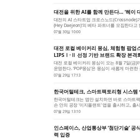
HD현대중공업에 입사해 약...
대전을 위한 AI를 함께 만든다… ‘헤이 
대전의 AI 스타트업 크로스노드(Crossnode)​
(Hey Daejeon)’​의 베타 파트너를 모집한
에서 활동하는 스타트업, 예비창업자, 소상공
07월 30일 10:00
는 베타 기간 서비스를 ...
대전 로컬 베이커리 몽심, 체험형 팝업스
LIPSⅠ·Ⅱ 선정 기반 브랜드 확장 본격
대전 로컬 베이커리 몽심이 오는 8월 7일(금)
운영한다. ‘POP몽심’은 몽심이 새롭게 마련
토어로, 몽심의 시그니처 마들렌을 활용한 전
07월 29일 17:13
이야기를 담은 콘텐...
한국머털테크, 스마트팩토리형 시스템 
한국머털테크는 앱만 설치하면 바로 스마트팩
손 안의 공장 ‘이지플랜트’ 앱을 출시하고, 출
를 진행하고 있다고 밝혔다. 고객은 PC나 로
07월 29일 13:10
이지플랜트 앱만 설...
인스페이스, 산업통상부 ‘첨단기술’ 공식 확
력 입증