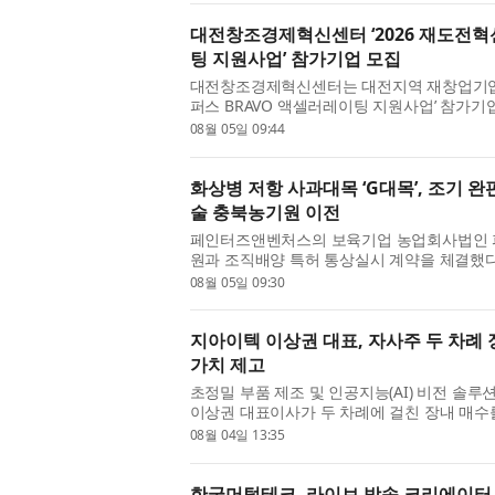
대전창조경제혁신센터 ‘2026 재도전혁
팅 지원사업’ 참가기업 모집
대전창조경제혁신센터는 대전지역 재창업기업을
퍼스 BRAVO 액셀러레이팅 지원사업’ 참가기
밝혔다. 이번 사업은 대전지역 재창업기업을 
08월 05일 09:44
(BM) 재설계, 전환시장 발굴 및...
화상병 저항 사과대목 ‘G대목’, 조기 완
술 충북농기원 이전
페인터즈앤벤처스의 보육기업 농업회사법인
원과 조직배양 특허 통상실시 계약을 체결했다고
항성 사과대목 기내 대량증식 배양 방법’에 대
08월 05일 09:30
과수화상병은 전염성이 ...
지아이텍 이상권 대표, 자사주 두 차례
가치 제고
초정밀 부품 제조 및 인공지능(AI) 비전 솔
이상권 대표이사가 두 차례에 걸친 장내 매수를
득했다고 밝혔다. 공시에 따르면 이상권 대표는 
08월 04일 13:35
취득한 데 이어, 8월 ...
한국머털테크, 라이브 방송 크리에이터