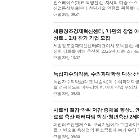
인스페이스(대표 최명진)는 자사의 다중 소스 통합
산업통상부로부터 첨단기술 인증을 획득했다고 
인스페이스의 Multi-INT 기술을 ‘다중 데이
07월 29일 09:31
기술’ 분야의 첨단...
세종창조경제혁신센터, ‘나만의 창업 아
성료… 2차 참가 기업 모집
세종창조경제혁신센터(대표이사 오득창)는 세종
쟁력 강화를 위해 추진한 ‘2026년 세종 스
프로그램’을 성공적으로 마무리하고, 오는 8월 
07월 28일 13:07
참가자를 모집한다고 밝...
녹십자수의약품, 수의과대학생 대상 산
녹십자수의약품(대표 나승식)이 수의과대학생
을 성공적으로 마무리하며, 예비 산업 수의사
내디뎠다. 녹십자수의약품은 지난 7월 20일부
07월 28일 09:30
사와 충청남도 예산캠퍼...
사료비 절감·악취 저감·증체율 향상… 
료로 축산 패러다임 혁신·청년축산 2
페인터즈앤벤처스의 보육기업이자 그린바이오
을 기반으로 축산업의 탄소중립과 농가 수익
이오에스(대표 김의철)와 과학적 사고방식으로
07월 28일 09:30