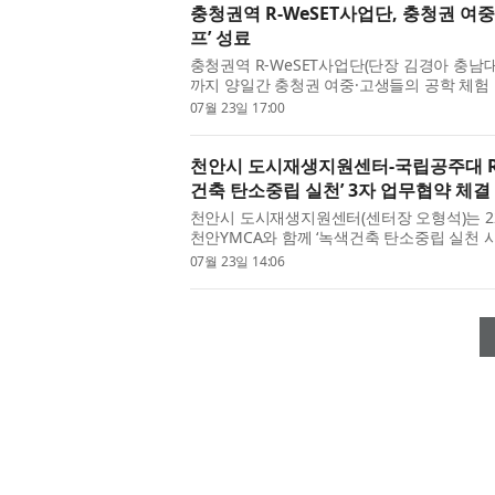
충청권역 R-WeSET사업단, 충청권 여중
프’ 성료
충청권역 R-WeSET사업단(단장 김경아 충남대 교
까지 양일간 충청권 여중·고생들의 공학 체험 및 A
Engineering Week(GEW) - AI 크리에
07월 23일 17:00
학기술정보통신부가 주최하...
천안시 도시재생지원센터-국립공주대 RI
건축 탄소중립 실천’ 3자 업무협약 체결
천안시 도시재생지원센터(센터장 오형석)는 22
천안YMCA와 함께 ‘녹색건축 탄소중립 실천 
한 3자 업무협약(MOU)을 체결하고 유관기관
07월 23일 14:06
협약 및 간담회는 시민과 학...