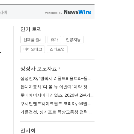
인기 토픽
신제품 출시
휴가
인공지능
바이오테크
스타트업
통
상장사 보도자료
삼성전자, ‘갤럭시 Z 폴드8 울트라·폴드8·플립8’과 ‘갤럭시 워치 울트라2·워치9’ 국내 공식 출시
현대자동차 ‘디 올 뉴 아반떼’ 계약 첫날 1만 대 돌파
롯데에너지머티리얼즈, 2026년 2분기 실적 발표… 전분기 대비 매출 증대
쿠시먼앤드웨이크필드 코리아, 63빌딩 통합 MD·공간 전략 수립 과정과 구현 사례 소개
가온전선, 싱가포르 육상교통청 전력 케이블 첫 공급 계약
전시회