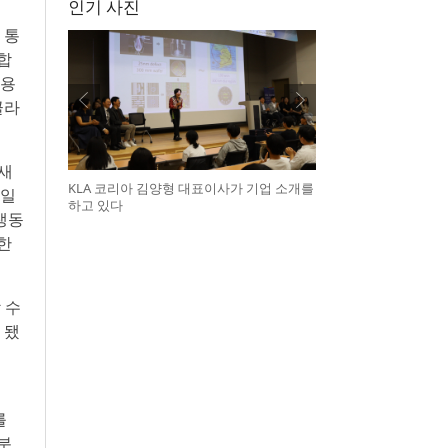
인기 사진
 통
합
적용
클라
 새
KLA 코리아 김양형 대표이사가 기업 소개를
 일
하고 있다
생동
한
 수
 됐
를
분