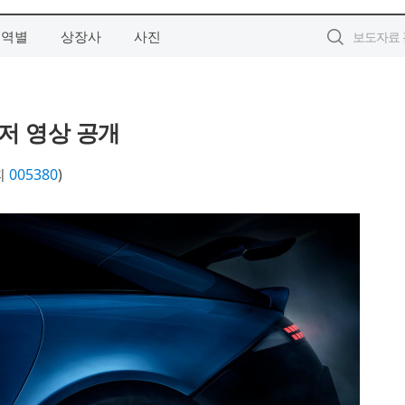
지역별
상장사
사진
티저 영상 공개
피
005380
)