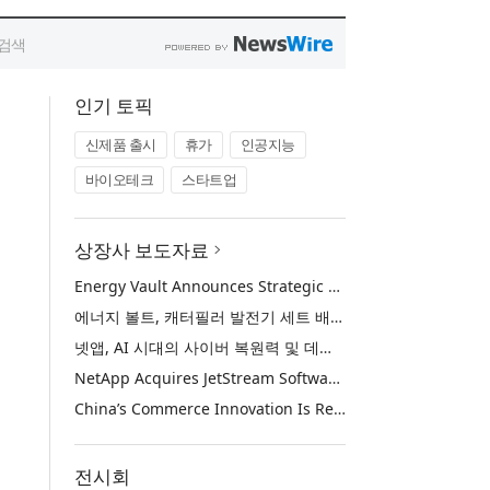
인기 토픽
신제품 출시
휴가
인공지능
바이오테크
스타트업
상장사 보도자료
Energy Vault Announces Strategic Agreement to Deploy 1.25 GW of Integrated Power Infrastructure for Hyperscaler AI Data Center with Leading Power Generation EPC Deploying Caterpillar Gensets
에너지 볼트, 캐터필러 발전기 세트 배치 중인 선도적인 발전 EPC를 통해 하이퍼스케일러 AI 데이터센터를 위한 1.25 GW 통합 전력 인프라 구축을 위한 전략적 계약 체결
넷앱, AI 시대의 사이버 복원력 및 데이터 보호 강화를 위해 젯스트림 소프트웨어 인수
NetApp Acquires JetStream Software to Advance Cyber Resilience and Data Protection for the AI Era
China’s Commerce Innovation Is Reshaping Global Retail
전시회