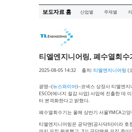
보도자료 홈
산업별
주제별
티엘엔지니어링, 폐수열회수
2025-08-05 14:32
출처:
티엘엔지니어링
(
광명--(
뉴스와이어
)--코넥스 상장사 티엘엔
ESCO(에너지 절감 사업) 사업에 진출한 데
터 본격화한다고 밝혔다.
폐수열회수기는 올해 상반기 서울YMCA고양
티엘엔지니어링은 공닥맨(공사닥터)이라 호칭하
까지 모집 완료했고, 3기 공닥맨을 모집 중이