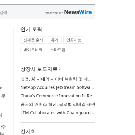
인기 토픽
신제품 출시
휴가
인공지능
바이오테크
스타트업
상장사 보도자료
넷앱, AI 시대의 사이버 복원력 및 데이터 보호 강화를 위해 젯스트림 소프트웨어 인수
NetApp Acquires JetStream Software to Advance Cyber Resilience and Data Protection for the AI Era
초
기부
China’s Commerce Innovation Is Reshaping Global Retail
중국의 커머스 혁신, 글로벌 리테일 재편
LTM Collaborates with Chainguard to Strengthen Software Supply Chain Security through BlueVerse™ RightLogic
다
닥맨
전시회
 분