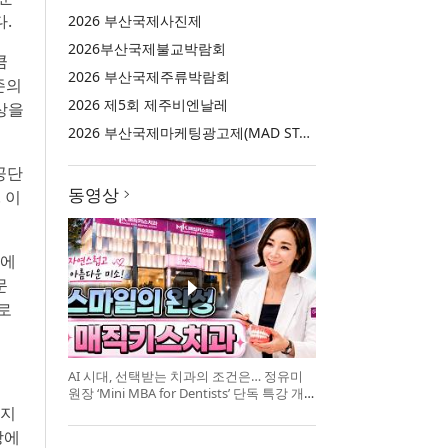
.
2026 부산국제사진제
2026부산국제불교박람회
큼
2026 부산국제주류박람회
존의
2026 제5회 제주비엔날레
상을
2026 부산국제마케팅광고제(MAD STARS 2026)
공단
동영상
 이
트에
문
로
AI 시대, 선택받는 치과의 조건은… 정유미
원장 ‘Mini MBA for Dentists’ 단독 특강 개
최
전지
장에