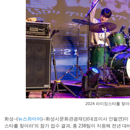
2024 라이징스타를 찾아
화성--(
뉴스와이어
)--화성시문화관광재단(대표이사 안필연)이 
스타를 찾아라’의 참가 접수 결과, 총 238팀이 지원해 전년 대