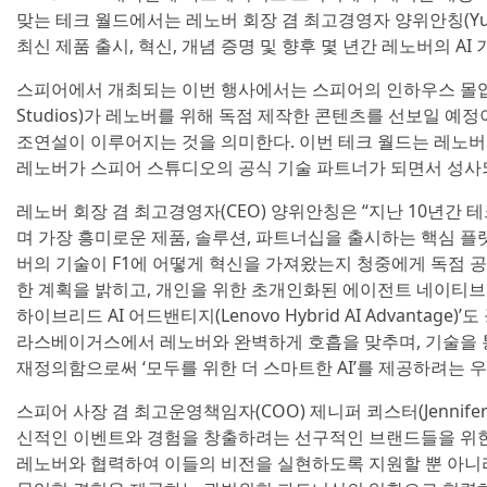
맞는 테크 월드에서는 레노버 회장 겸 최고경영자 양위안칭(Yuan
최신 제품 출시, 혁신, 개념 증명 및 향후 몇 년간 레노버의 AI
스피어에서 개최되는 이번 행사에서는 스피어의 인하우스 몰입형
Studios)가 레노버를 위해 독점 제작한 콘텐츠를 선보일 예정
조연설이 이루어지는 것을 의미한다. 이번 테크 월드는 레노
레노버가 스피어 스튜디오의 공식 기술 파트너가 되면서 성사
레노버 회장 겸 최고경영자(CEO) 양위안칭은 “지난 10년간
며 가장 흥미로운 제품, 솔루션, 파트너십을 출시하는 핵심 플랫폼
버의 기술이 F1에 어떻게 혁신을 가져왔는지 청중에게 독점 공개하
한 계획을 밝히고, 개인을 위한 초개인화된 에이전트 네이티브
하이브리드 AI 어드밴티지(Lenovo Hybrid AI Advantag
라스베이거스에서 레노버와 완벽하게 호흡을 맞추며, 기술을 
재정의함으로써 ‘모두를 위한 더 스마트한 AI’를 제공하려는 
스피어 사장 겸 최고운영책임자(COO) 제니퍼 쾨스터(Jennifer
신적인 이벤트와 경험을 창출하려는 선구적인 브랜드들을 위한 
레노버와 협력하여 이들의 비전을 실현하도록 지원할 뿐 아니