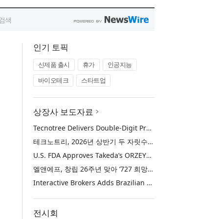
인기 토픽
신제품 출시
휴가
인공지능
바이오테크
스타트업
상장사 보도자료
Tecnotree Delivers Double-Digit Profit Growth and Accelerated Deployment Momentum in H1 2026
테크노트리, 2026년 상반기 두 자릿수 이익 성장 및 글로벌 구축 가속화
U.S. FDA Approves Takeda’s ORZEYFUL™ (oveporexton), the First and Only Medicine to Treat the Underlying Cause of Narcolepsy Type 1
엘앤에프, 창립 26주년 맞아 ‘727 희망박스’ 나눔 캠페인 진행… 임직원과 함께 대구 지역사회 상생 실천
Interactive Brokers Adds Brazilian Futures through Brazil’s B3 Exchange
전시회