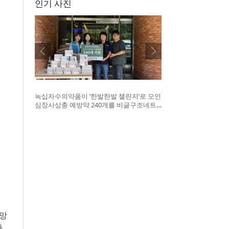
인기 사진
녹십자수의약품이 ‘한발한발 챌린지’로 모인
심장사상충 예방약 240개를 비글구조네트
워크에 전달했다. 왼쪽부터 비글구조네트워
크 김세현 대표, 캠페인을 기획한 차율하 학
생, 녹십자수의약품 이범석 팀장, 청주 수동
물병원 전귀호 원장
급망
.