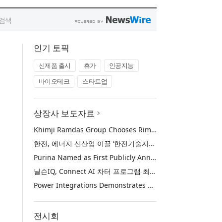
인기 토픽
신제품 출시
휴가
인공지능
바이오테크
스타트업
상장사 보도자료
Khimji Ramdas Group Chooses Rimini Street to Reduce SAP Support Costs, Protect 700+ Customizations and Reinvest Savings in Innovation
한전, 에너지 신산업 이끌 ‘한전기술지주’ 공식 출범
Purina Named as First Publicly Announced NIQ ConnectAI Charter Client
닐슨IQ, Connect AI 차터 프로그램 최초 고객사 ‘퓨리나’ 선정
Power Integrations Demonstrates World’s First 2200 V GaN Technology for Next-Era High-Voltage Power Systems
전시회