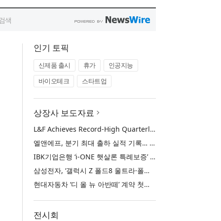
인기 토픽
신제품 출시
휴가
인공지능
바이오테크
스타트업
상장사 보도자료
L&F Achieves Record-High Quarterly Shipments, Begins LFP Supply for North American ESS in Q3 Advancing its Two-Track NCM and LFP Growth Strategy
엘앤에프, 분기 최대 출하 실적 기록… 3분기 북미 ESS향 LFP 공급 착수 NCM+LFP ‘2-Track’ 성장 전략 실현
IBK기업은행 ‘i-ONE 햇살론 특례보증’ 출시
삼성전자, ‘갤럭시 Z 폴드8 울트라·폴드8·플립8’과 ‘갤럭시 워치 울트라2·워치9’ 국내 공식 출시
현대자동차 ‘디 올 뉴 아반떼’ 계약 첫날 1만 대 돌파
전시회