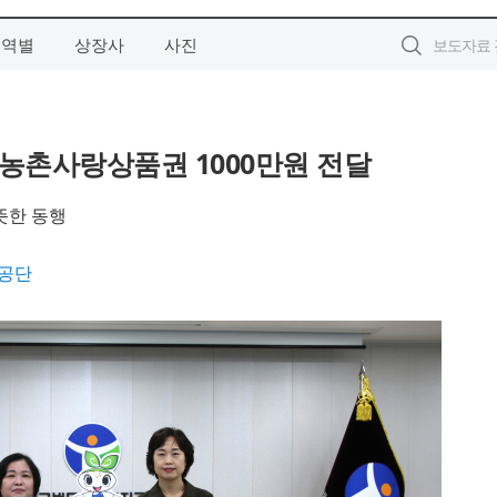
지역별
상장사
사진
농촌사랑상품권 1000만원 전달
뜻한 동행
공단