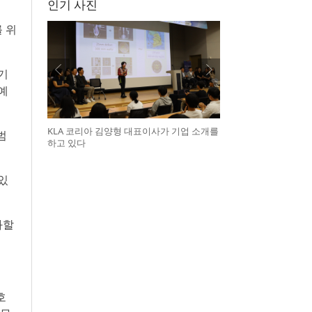
인기 사진
 위
 기
예
KLA 코리아 김양형 대표이사가 기업 소개를
범
하고 있다
있
화할
호