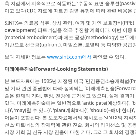
촉 지점에서 지속적으로 작동하는 ‘수동적 표면 솔루션(passive, sur
이고 있다(CDC 자료에 따르면 감염 유형에 따라 관련 비용은 
SINTX는 의료용 섬유, 상처 관리, 여과 및 개인 보호장비(PPE
development) 파트너십을 적극 추진할 계획이다. 이번 이중
(material embodiment)과 제조 공정(methodology
기반으로 선급금(upfront), 마일스톤, 로열티 등 다양한 공
보다 자세한 정보는
www.sintx.com에서
확인할 수 있다.
미래예측진술(Forward-Looking Statements)
본 보도자료에는 1995년 제정된 미국 ‘민간증권소송개혁법(Private Secur
및 기타 관련 증권법에 따라 정의되는 ‘미래예측진술(Forward-Loo
술은 현재의 기대, 추정, 전망에 근거하고 있으며, 실제 결과
있다. 미래예측진술에는 일반적으로 ‘anticipate(예상하다)’, ‘belie
다)’, ‘may(할 수 있다)’, ‘plan(계획하다)’, ‘should(~해야 
어들이 포함된다. 본 보도자료에서의 예시로는 SINTX의 지적
선스·파트너십의 잠재력에 관한 진술, 회사의 라이선스 및 공동 개발
시장 기회 및 신규 시장 진출에 대한 기대, 그리고 회사의 경쟁