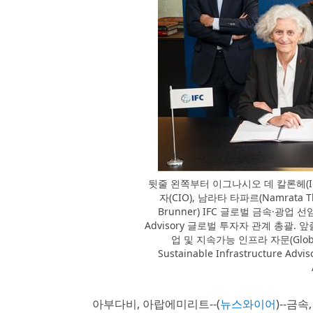
뒷줄 왼쪽부터 이그나시오 데 칼론헤(Igna
자(CIO), 남라타 타파르(Namrata 
Brunner) IFC 글로벌 금속·광업 선임
Advisory 글로벌 투자자 관계 총괄. 앞줄
업 및 지속가능 인프라 자문(Global Ind
Sustainable Infrastructure A
아부다비, 아랍에미리트--(
뉴스와이어
)--금