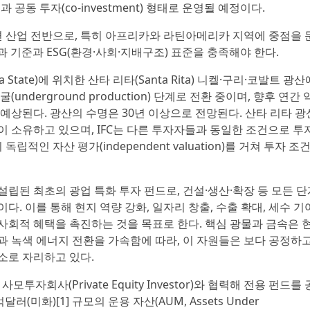
드들과 공동 투자(co-investment) 형태로 운영될 예정이다.
관련 산업 전반으로, 특히 아프리카와 라틴아메리카 지역에 중점을 
성과 기준과 ESG(환경·사회·지배구조) 표준을 충족해야 한다.
tate)에 위치한 산타 리타(Santa Rita) 니켈·구리·코발트 광산
derground production) 단계로 전환 중이며, 향후 연간 약
예상된다. 광산의 수명은 30년 이상으로 전망된다. 산타 리타 광
Nickel이 소유하고 있으며, IFC는 다른 투자자들과 동일한 조건으로 
인 자산 평가(independent valuation)를 거쳐 투자 조
립된 최초의 광업 특화 투자 펀드로, 건설·생산·확장 등 모든 단
. 이를 통해 현지 역량 강화, 일자리 창출, 수출 확대, 세수 기
사회적 혜택을 촉진하는 것을 목표로 한다. 핵심 광물과 금속은 
과 녹색 에너지 전환을 가속함에 따라, 이 자원들은 보다 공정하고
소로 자리하고 있다.
 사모투자회사(Private Equity Investor)와 협력해 전용 펀드를
러(미화)[1] 규모의 운용 자산(AUM, Assets Under