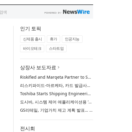
인기 토픽
신제품 출시
휴가
인공지능
바이오테크
스타트업
상장사 보도자료
Riskified and Marqeta Partner to Sharpen Card Issuer Authorization Decisions and Help Reduce False Declines
리스키파이드-마르케타, 카드 발급사의 승인 판단 정교화 및 오거절 감소 위해 협력
Toshiba Starts Shipping Engineering Samples of TXZ+™ Family Entry‑Class M4V Group, Standard Microcontrollers with Arm® Cortex®‑M4 Core for System Control Applications
도시바, 시스템 제어 애플리케이션용 ‘암 코어텍스-M4’ 코어 탑재 표준 마이크로컨트롤러 TXZ+ 패밀리 엔트리 클래스 ‘M4V 그룹’ 엔지니어링 샘플 출하 개시
GS리테일, 기업가치 제고 계획 발표… 중장기 성장 기반 강화와 주주가치 제고
전시회