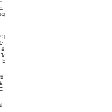
프
후
 국제
장기
한
임을
 강
하는
랫폼
원
접근
억달