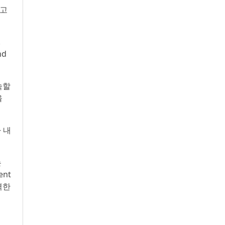
최고
.
nd
속할
을
 내
는
nt
격한