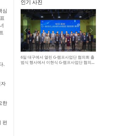
인기 사진
‘핵심
목표
에너
트
6일 대구에서 열린 G-램프사업단 협의회 출
범식 행사에서 이현식 G-램프사업단 협의회
다.
장(앞열 왼쪽에서 다섯 번째), 허정은 한국연
구재단 학술진흥본부장(앞열 왼쪽에서 여섯
번째)이 전국 20개 대학 사업단 참석자들과
터치버튼 퍼포먼스를 하고 있다
일자
요한
의 펀