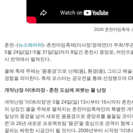
2026 춘천마임축제 
춘천--(
뉴스와이어
)--춘천마임축제(이사장:정재연)가 주최/주
5월 24일(일)~5월 31일(일)까지 8일간 춘천시 중앙로, 커
시 전역에서 펼쳐진다.
올해 축제 주제는 ‘몸풍경’으로 신체(몸), 환경(풍), 그리고 
경험을 의미한다. 축제 포스터는 공모전을 통해 선정됐으며 OFTH
개막난장 아!水라장 - 춘천 도심에 퍼붓는 물 난장
개막난장 ‘아!水라장’은 5월 24일(일) 13시부터 16시까지 
의 상징인 물을 주제로 펼쳐지는 춘천마임축제만의 특별한 개막
일상의 풍경을 넘어 새로운 몸풍경으로 중앙로를 물들일 것이
즌’과 26년 새로운 프로젝트팀 ‘몸꾼’을 중심으로 관객이 함께
결되는 짜릿한 시공간이 될 것이다. 2006년부터 시작된 ‘아!