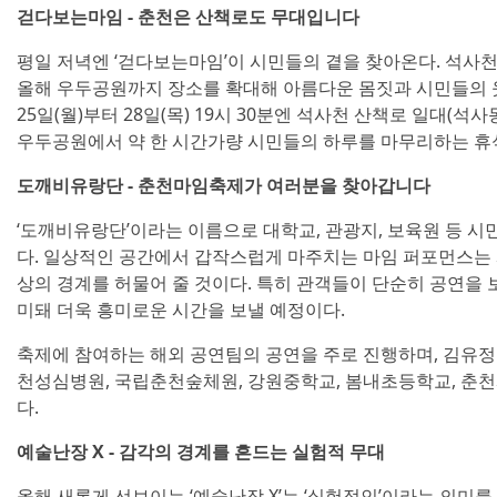
걷다보는마임 - 춘천은 산책로도 무대입니다
평일 저녁엔 ‘걷다보는마임’이 시민들의 곁을 찾아온다. 석사
올해 우두공원까지 장소를 확대해 아름다운 몸짓과 시민들의 웃
25일(월)부터 28일(목) 19시 30분엔 석사천 산책로 일대(석사동 5
우두공원에서 약 한 시간가량 시민들의 하루를 마무리하는 휴식
도깨비유랑단 - 춘천마임축제가 여러분을 찾아갑니다
‘도깨비유랑단’이라는 이름으로 대학교, 관광지, 보육원 등 
다. 일상적인 공간에서 갑작스럽게 마주치는 마임 퍼포먼스는
상의 경계를 허물어 줄 것이다. 특히 관객들이 단순히 공연을 
미돼 더욱 흥미로운 시간을 보낼 예정이다.
축제에 참여하는 해외 공연팀의 공연을 주로 진행하며, 김유
천성심병원, 국립춘천숲체원, 강원중학교, 봄내초등학교, 춘천
다.
예술난장 X - 감각의 경계를 흔드는 실험적 무대
올해 새롭게 선보이는 ‘예술난장 X’는 ‘실험적인’이라는 의미를 지