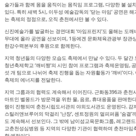
술가들과 함께 몸을 움직이는 몸직임 프로그램, 다양한 불 설
있다. 특히 새벽 5시, 이두성 예술감독의 ‘닫는 마임’ 공연은 
는 축제의 정점으로, 오직 춘천에서만 볼 수 있다.
신진예술가를 발굴하는 경연대회 ‘마임프린지’도 올해는 도깨비
무대에 올라 공연을 선보이며, 1등에겐 문화체육관광부 장관상
한강수력본부의 후원으로 함께한다.
지역 청년들의 다양한 모습도 축제에서 만날 수 있다. 두 달간
청년축제학교 ‘깨비짱’의 시민 참여 프로그램과 축제운영팀, 
섯 개 팀으로 나뉘어 축제 진행을 돕는 자원활동가 ‘깨비’이다
축제의 에너지를 전달한다.
지역 그룹과의 협력도 계속해서 이어진다. 근화동396과 춘
마트인 벨몽드가 방문객을 위한 물, 음료, 휴대용품을 판매한
램이 진행되며 춘천시립도서관의 야외도서관도 운영된다. 감자 
스틸러앤브루어의 막걸리 ‘난장’, 센트정원의 멀피퍼퓸 ‘숨결’
도 계속해서 선보인다. 그 밖에 남이섬교육문화그룹, 레고랜
교춘천성심병원 등 지역의 다양한 기관이 협력하며 춘천마임축제
할 예정이다.