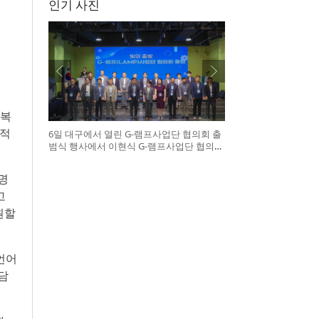
인기 사진
회복
격적
6일 대구에서 열린 G-램프사업단 협의회 출
범식 행사에서 이현식 G-램프사업단 협의회
장(앞열 왼쪽에서 다섯 번째), 허정은 한국연
구재단 학술진흥본부장(앞열 왼쪽에서 여섯
명
번째)이 전국 20개 대학 사업단 참석자들과
터치버튼 퍼포먼스를 하고 있다
고
원할
언어
담