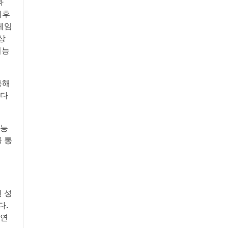
과
이후
게임
상
기능
통해
 다
가능
 통
 성
다.
 연