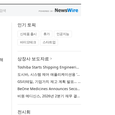
인기 토픽
신제품 출시
휴가
인공지능
바이오테크
스타트업
영
상장사 보도자료
해
Toshiba Starts Shipping Engineering Samples of TXZ+™ Family Entry‑Class M4V Group, Standard Microcontrollers with Arm® Cortex®‑M4 Core for System Control Applications
도시바, 시스템 제어 애플리케이션용 ‘암 코어텍스-M4’ 코어 탑재 표준 마이크로컨트롤러 TXZ+ 패밀리 엔트리 클래스 ‘M4V 그룹’ 엔지니어링 샘플 출하 개시
GS리테일, 기업가치 제고 계획 발표… 중장기 성장 기반 강화와 주주가치 제고
BeOne Medicines Announces Second Quarter 2026 Financial Results and Business Updates
비원 메디신스, 2026년 2분기 재무 결과 및 비즈니스 업데이트 발표
전시회