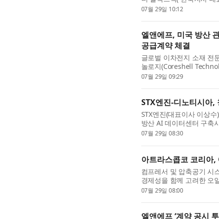
션 레퍼런스 디자인을 공
07월 29일 10:12
디자인은 고밀도 AI 인프라.
엘앤에프, 미국 방산 관
공급계약 체결
글로벌 이차전지 소재 전
놀로지(Coreshell Tec
계약을 체결했다고 밝혔다.
07월 29일 09:29
공급망 및 규제 요건이 ...
STX엔진-디노티시아, 
STX엔진(대표이사 이상수)과
방산 AI 데이터센터 구축
체결했다고 밝혔다. 이번 
07월 29일 08:30
터 기반 국방 역량 강...
아트라스콥코 코리아, 에
컴프레서 및 압축공기 시
경제성을 함께 고려한 오일 
VSD’를 국내에 출시했다
07월 29일 08:00
서도 초기 투자 비용에 대..
엘앤에프 ‘계약 공시 