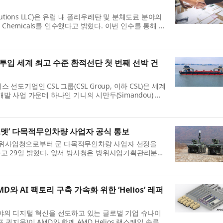
lutions LLC)은 유럽 내 폴리우레탄 및 분체도료 분야의
r Chemicals를 인수했다고 밝혔다. 이번 인수를 통해 유
+ Specialties 사업부 내 Performance Materials 부
 투입 세계 최고 수준 환적선단 첫 번째 선박 건
선도기업인 CSL 그룹(CSL Group, 이하 CSL)은 세계
발 사업 가운데 하나인 기니의 시만두(Simandou) 철
환적 셔틀선(Transhipment Shuttle Vessel,
..
스멧’ 다목적무인차량 사업자 공식 통보
위사업청으로부터 군 다목적무인차량 사업자 선정을
고 29일 밝혔다. 앞서 방사청은 방위사업기획관리분과
이스‘아리온스멧(Arion-SMET)’을 군 다목적무인차
...
와 AI 팩토리 구축 가속화 위한 ‘Helios’ 레퍼
야의 디지털 혁신을 선도하고 있는 글로벌 기업 슈나이
 권지웅)이 AMD와 함께 AMD Helios 랙스케일 솔루