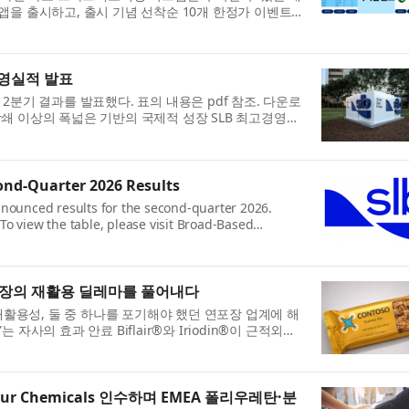
 앱을 출시하고, 출시 기념 선착순 10개 한정가 이벤트
. 고객은 PC나 로컬 네트워크 같은 장비 없이 휴대폰에
 경영실적 발표
026년 2분기 결과를 발표했다. 표의 내용은 pdf 참조. 다운로
상쇄 이상의 폭넓은 기반의 국제적 성장 SLB 최고경영자
 Le Peuch)는 “SLB는 라틴 아메리카, 유럽 및 아프리카,
nd-Quarter 2026 Results
nnounced results for the second-quarter 2026.
o view the table, please visit Broad-Based
re than Offset Impact of Middle East Disruptions
ond-quarter res...
 포장의 재활용 딜레마를 풀어내다
활용성, 둘 중 하나를 포기해야 했던 연포장 업계에 해
는 자사의 효과 안료 Biflair®와 Iriodin®이 근적외선
호환된다는 사실을 독립 시험기관 NTCP(National Test
pur Chemicals 인수하며 EMEA 폴리우레탄·분