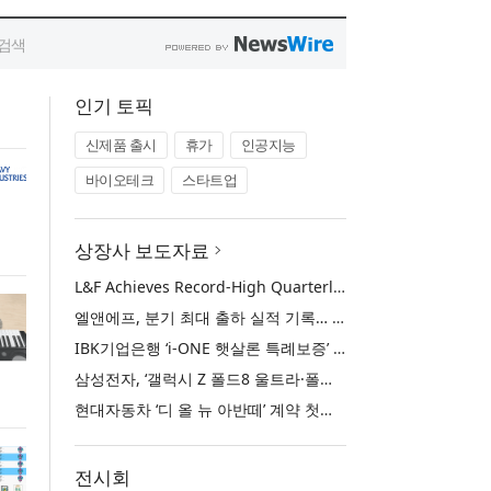
인기 토픽
신제품 출시
휴가
인공지능
바이오테크
스타트업
상장사 보도자료
L&F Achieves Record-High Quarterly Shipments, Begins LFP Supply for North American ESS in Q3 Advancing its Two-Track NCM and LFP Growth Strategy
엘앤에프, 분기 최대 출하 실적 기록… 3분기 북미 ESS향 LFP 공급 착수 NCM+LFP ‘2-Track’ 성장 전략 실현
IBK기업은행 ‘i-ONE 햇살론 특례보증’ 출시
삼성전자, ‘갤럭시 Z 폴드8 울트라·폴드8·플립8’과 ‘갤럭시 워치 울트라2·워치9’ 국내 공식 출시
현대자동차 ‘디 올 뉴 아반떼’ 계약 첫날 1만 대 돌파
전시회