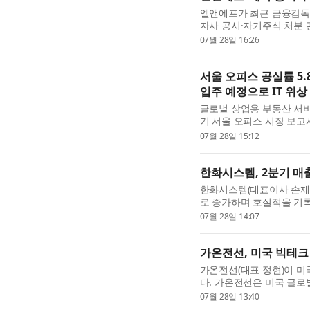
엘앤에프가 최근 금융감독
자사 공시·자기주식 처분 
보도설명자료를 통해 북미
07월 28일 16:26
액 공시는 관련 법령 및 ...
서울 오피스 공실률 5.
입주 예정으로 IT 위상
글로벌 상업용 부동산 서비
기 서울 오피스 시장 보고
의 전체 공실률은 전 분기 대
07월 28일 15:12
기 이후 약 5년 만에 가...
한화시스템, 2분기 매출
한화시스템(대표이사 손재일
로 증가하며 호실적을 기록
출 1조1176억원, 영업이익
07월 28일 14:07
증가했다고 28일 밝혔다. ..
가온전선, 미국 빅테크
가온전선(대표 정현)이 미
다. 가온전선은 미국 글로벌
규모의 배전 케이블을 공급
07월 28일 13:40
AI 데이터센터의 안정...