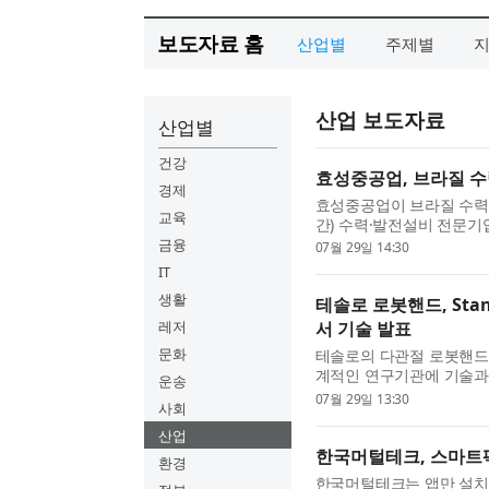
보도자료 홈
산업별
주제별
산업 보도자료
산업별
건강
효성중공업, 브라질 
경제
효성중공업이 브라질 수력
교육
간) 수력·발전설비 전문기업 
500kV 초고압변압기 6
금융
07월 29일 14:30
브라질 파라나주에 위치한.
IT
생활
테솔로 로봇핸드, Sta
레저
서 기술 발표
문화
테솔로의 다관절 로봇핸드
계적인 연구기관에 기술과 적
운송
University)의 첨단 
07월 29일 13:30
사회
는 테솔로의 로봇핸드 및 ..
산업
한국머털테크, 스마트
환경
한국머털테크는 앱만 설치