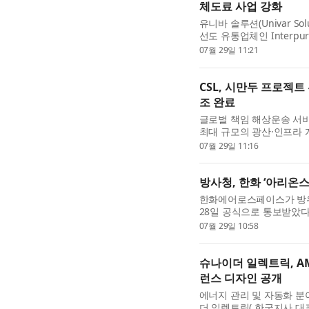
체도료 사업 강화
유니바 솔루션(Univar So
선도 유통업체인 Interpu
니바 솔루션의 Ingredients 
07월 29일 11:21
문의 경쟁력이 한층 강...
CSL, 시만두 프로젝트
조 완료
글로벌 책임 해상운송 서비스 
최대 규모의 광산·인프라 개
광석 프로젝트에 투입될 최첨단 
07월 29일 11:16
TSV) 5척 가운데 첫 번째 선.
방사청, 한화 ‘아리온
한화에어로스페이스가 방
28일 공식으로 통보받았다
위원회를 열고 한화에어로스페
07월 29일 10:58
량 사업의 기종으로 심의, 의
슈나이더 일렉트릭, AMD
런스 디자인 공개
에너지 관리 및 자동화 분
더 일렉트릭( 한국지사 대표