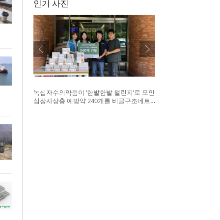
인기 사진
녹십자수의약품이 ‘한발한발 챌린지’로 모인
심장사상충 예방약 240개를 비글구조네트
워크에 전달했다. 왼쪽부터 비글구조네트워
크 김세현 대표, 캠페인을 기획한 차율하 학
생, 녹십자수의약품 이범석 팀장, 청주 수동
물병원 전귀호 원장