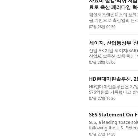
사료비 절감·악취 저감
료로 축산 패러다임 혁
페인터즈앤벤처스의 보육기
을 기반으로 축산업의 탄
이오에스(대표 김의철)와 
07월 28일 09:30
마트 축산의 새로운 지평..
세이지, 산업통상부 ‘산
산업 AX 기업 세이지(SAI
산업AI 솔루션 실증·확산 
로 참여한다고 28일 밝혔
07월 28일 09:00
으로 세이지의 산업 AI ...
HD현대마린솔루션, 2분
HD현대마린솔루션은 27일(
976억원을 기록했다고 밝혔다
다. 선박 부품 및 서비스 
07월 27일 16:30
업이 전반적으로 성장한 ..
SES Statement On F
SES, a leading space so
following the U.S. Fede
Upper C-band Report & 
07월 27일 14:38