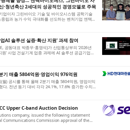
·증체율 향상… 엔텍바이오에스, 그린바이오 사
신·청년축산 2세대의 성공적인 경영모델로 주목
업이자 그린바이오 기술 및 바이오시스템 공학기술
소중립과 농가 수익 극대화를 선도하는 벤처기업 엔텍바
과학적 사고방식으로 무장한 청년 축산 2세대가 만나 스
.
업AI 솔루션 실증·확산 지원’ 과제 참여
GE, 공동대표 박종우·홍영석)가 산업통상부의 ‘2026년
지원’ 사업 건설기계 업종 과제에 AI 솔루션 공급기업으
다. 이번 사업은 건설기계 분야 중견기업 5개사를 대상
기 매출 5804억원·영업이익 976억원
월) 공시를 통해 올해 2분기 매출 5804억원, 영업이익
. 전년 동기 대비 각각 24.1%, 17.6% 증가한 수치
관련 AM 부문과 친환경 개조, 디지털 솔루션 등 핵심사
.
CC Upper C-band Auction Decision
lutions company, issued the following statement
ral Communications Commission approval of the
Order that makes 160 megahertz of the Upper C-