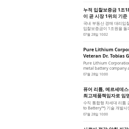
누적 입찰보증금 1조18
이 곧 시장 1위의 기준
국내 부동산 경매 대리입찰
입찰보증금이 1조원을 돌
는 보증금이 한 곳에서 1조
07월 28일 10:02
만들어낸 신뢰의 결...
Pure Lithium Corpo
Veteran Dr. Tobias 
Pure Lithium Corporation
metal battery company a
technology, today annou
07월 28일 10:00
Chief Product Officer. In t
퓨어 리튬, 메르세데스
최고제품책임자로 임
수직 통합형 차세대 리튬 
to Battery™) 기술 개
(Tobias Glossman
07월 28일 10:00
CPO로서 글로스만 박사는 제