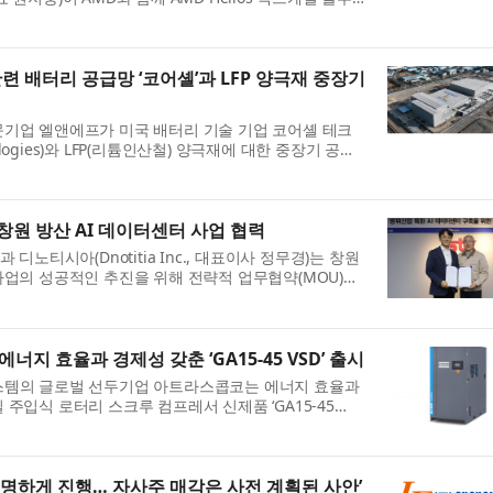
동 개발하고 검증을 완료했다고 밝혔다. 이번 레퍼런스
..
련 배터리 공급망 ‘코어셸’과 LFP 양극재 중장기
문기업 엘앤에프가 미국 배터리 기술 기업 코어셸 테크
hnologies)와 LFP(리튬인산철) 양극재에 대한 중장기 공급
 이번 계약은 미국을 중심으로 배터리 소재의 원산지,
창원 방산 AI 데이터센터 사업 협력
 디노티시아(Dnotitia Inc., 대표이사 정무경)는 창원
사업의 성공적인 추진을 위해 전략적 업무협약(MOU)을
협약은 방위산업 분야의 인공지능(AI) 활용 확대와 데이
너지 효율과 경제성 갖춘 ‘GA15-45 VSD’ 출시
스템의 글로벌 선두기업 아트라스콥코는 에너지 효율과
주입식 로터리 스크루 컴프레서 신제품 ‘GA15-45
고 밝혔다. 신제품은 VSD의 에너지 절감 이점을 유지하면
.
투명하게 진행… 자사주 매각은 사전 계획된 사안’