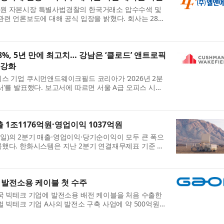
원 자본시장 특별사법경찰의 한국거래소 압수수색 및
관련 언론보도에 대해 공식 입장을 밝혔다. 회사는 28일
 OEM 고객사와의 하이니켈 양극재 공급계약 관련 감
8%, 5년 만에 최고치… 강남은 ‘클로드’ 앤트로픽
 강화
스 기업 쿠시먼앤드웨이크필드 코리아가 ‘2026년 2분
서’를 발표했다. 보고서에 따르면 서울 A급 오피스 시장
비 1.8%p 상승한 5.8%를 기록했다. 이는 2021년 3분
 1조1176억원·영업이익 1037억원
)의 2분기 매출·영업이익·당기순이익이 모두 큰 폭으
했다. 한화시스템은 지난 2분기 연결재무제표 기준 매
 1037억원을 기록해 전년 동기 대비 각각 45%, 219%
.
 발전소용 케이블 첫 수주
국 빅테크 기업에 발전소용 배전 케이블을 처음 수출한
 빅테크 기업 A사의 발전소 구축 사업에 약 500억원
한다고 28일 밝혔다. 이번 사업은 미국 빅테크 기업이