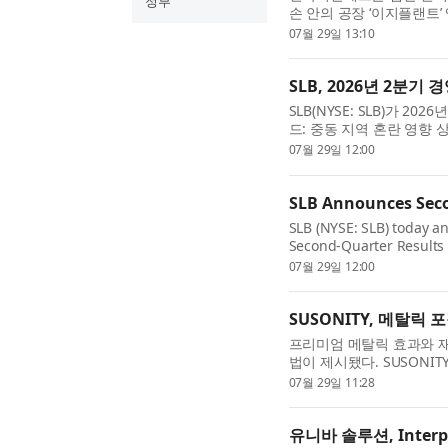
정부
손 안의 공장 ‘이지플랜트’
를 진행하고 있다고 밝혔다
07월 29일 13:10
이지플랜트 앱만 설...
SLB, 2026년 2분기
SLB(NYSE: SLB)가 2
드: 중동 지역 혼란 영향 
올리비에 르 푸치(Olivier
07월 29일 12:00
아시아 지역의 해양...
SLB Announces Seco
SLB (NYSE: SLB) today a
Second-Quarter Results T
International Growth Mo
07월 29일 12:00
“SLB delivered solid sec
SUSONITY, 메탈릭
프리미엄 메탈릭 효과와 재
법이 제시됐다. SUSONITY
(NIR) 기반 선별 시스템과 
07월 29일 11:28
Centre Circular Plasti...
유니바 솔루션, Inter