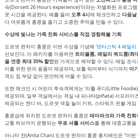
숙(Dorsett 26 Hours experience)’이라는 차별화된
웃 시간을 제공한다. 예를 들어
오후 4시
에 체크인하고
다음날 
다 여유롭게 홍콩을 즐기고 소중한 추억을 만들 수 있다.
수상에 빛나는 가족 친화 서비스를 직접 경험해볼 기회
도르셋 완차이 홍콩은 이번 수상을 기념해 ‘
판타스틱 4 패밀리 룸 패
선보인다. 이 패키지를 이용하면
트리플룸, 패밀리 쿼드룸(최대 
을 연중 최대 35% 할인
된 가격으로 예약할 수 있다. 매일 조식
이를 위한 편의 용품이 제공되며, 보틀 워머부터 식기까지
아기
객도 짐 부담 없이 편안하게 머물 수 있다.
또한 체크인 시 어린이 투숙객에게는 ‘리틀 푸디(Little Foodie)’
제공되며, 일부 객실에서는 객실 내 피냐타(piñata) 서프라이
제공되는 캔디 바, 도르셋 색칠 놀이 키트, 스타워즈 핀볼 게임
홍콩섬에 위치한 도르셋 완차이 홍콩은
테마파크와 가족 친화
교통 허브까지 운행되는
무료 셔틀 서비스
를 통해 대중교통을 
아니타 찬(Anita Chan) 도르셋 완차이 홍콩 총지배인은 “